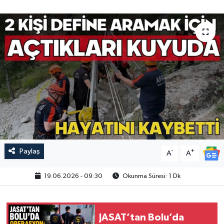
Paylaş
-
+
A
A
19.06.2026 - 09:30
Okunma Süresi: 1 Dk
JASAT’tan Bolu’da