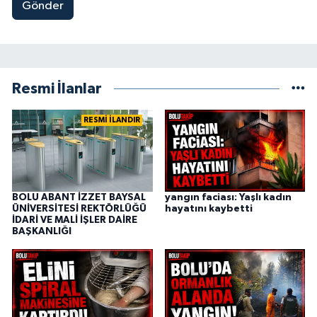
Gönder
Resmi İlanlar
RESMİ İLANDIR
BOLU ABANT İZZET BAYSAL
yangın faciası: Yaşlı kadın
ÜNİVERSİTESİ REKTÖRLÜĞÜ
hayatını kaybetti
İDARİ VE MALİ İŞLER DAİRE
BAŞKANLIĞI