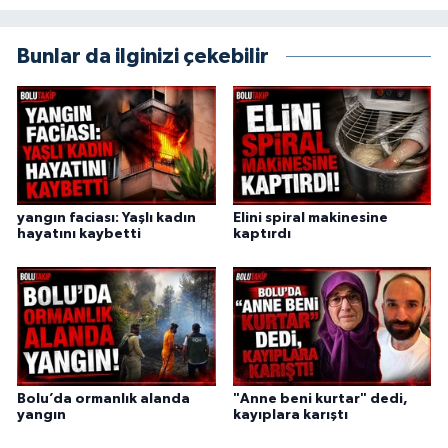
Bunlar da ilginizi çekebilir
yangın faciası: Yaşlı kadın
Elini spiral makinesine
hayatını kaybetti
kaptırdı
Bolu’da ormanlık alanda
"Anne beni kurtar" dedi,
yangın
kayıplara karıştı