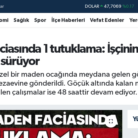
ar
DOLAR
47,7069
%0.17
EURO
55,0265
%0.01
omi
Sağlık
Spor
İlçe Haberleri
Vefat Edenler
Yer
STERLİN
64,1897
%0.02
GRAM ALTIN
6618.49
%2.12
iasında 1 tutuklama: İşçinin
BİST100
13.887
%64
 sürüyor
BITCOIN
64.360,53
%-0.76
el bir maden ocağında meydana gelen göçü
ezaevine gönderildi. Göçük altında kalan m
en çalışmalar ise 48 saattir devam ediyor.
Y