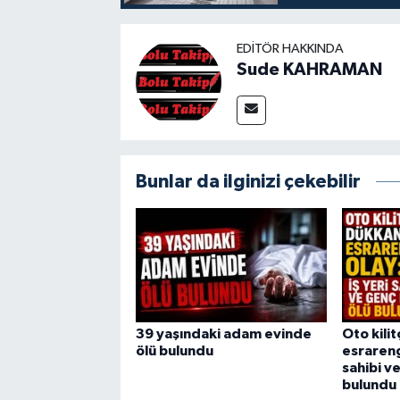
EDITÖR HAKKINDA
Sude KAHRAMAN
Bunlar da ilginizi çekebilir
39 yaşındaki adam evinde
Oto kili
ölü bulundu
esrarengi
sahibi v
bulundu