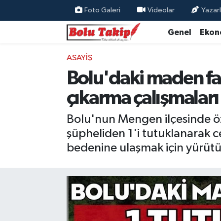
Foto Galeri
Videolar
Yazarl
Genel
Ekon
ASAYIŞ
Bolu'daki maden fac
çıkarma çalışmaları
Bolu'nun Mengen ilçesinde öz
şüpheliden 1'i tutuklanarak c
bedenine ulaşmak için yürütül