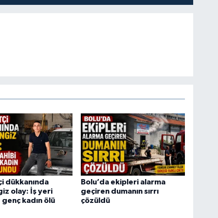
tçi dükkanında
Bolu’da ekipleri alarma
z olay: İş yeri
geçiren dumanın sırrı
e genç kadın ölü
çözüldü