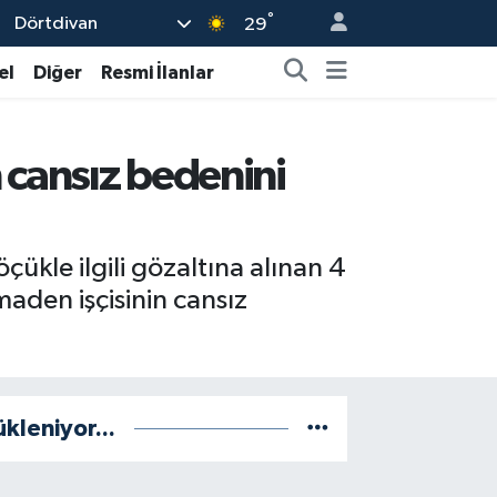
°
Dörtdivan
29
el
Diğer
Resmi İlanlar
 cansız bedenini
kle ilgili gözaltına alınan 4
aden işçisinin cansız
ükleniyor...