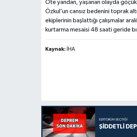
Öte yandan, yaşanan olayda göçük
Özkul'un cansız bedenini toprak al
ekiplerinin başlattığı çalışmalar ara
kurtarma mesaisi 48 saati geride bı
Kaynak:
İHA
EDITÖRÜN SEÇTIĞI
ŞİDDETLİ DE