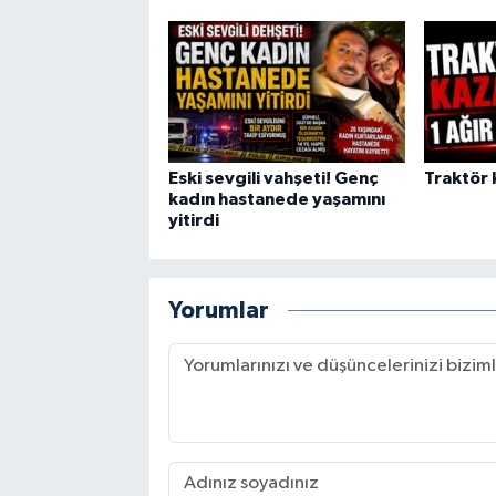
Eski sevgili vahşeti! Genç
Traktör k
kadın hastanede yaşamını
yitirdi
Yorumlar