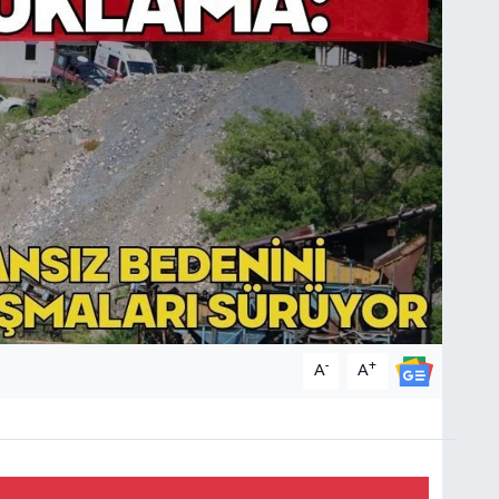
-
+
A
A