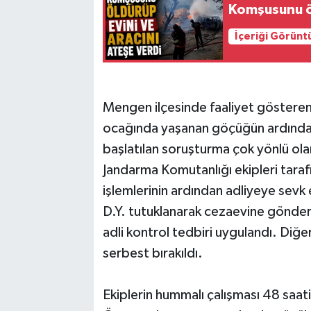
Komşusunu öl
İçeriği Görünt
Mengen ilçesinde faaliyet gösteren
ocağında yaşanan göçüğün ardınd
başlatılan soruşturma çok yönlü ol
Jandarma Komutanlığı ekipleri tarafı
işlemlerinin ardından adliyeye sevk 
D.Y. tutuklanarak cezaevine gönderil
adli kontrol tedbiri uygulandı. Diğe
serbest bırakıldı.
Ekiplerin hummalı çalışması 48 saati