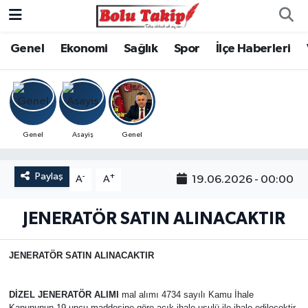
Genel
Ekonomi
Sağlık
Spor
İlçe Haberleri
Genel
Asayiş
Genel
Paylaş
-
+
19.06.2026 - 00:00
A
A
JENERATÖR SATIN ALINACAKTIR
JENERATÖR SATIN ALINACAKTIR
DİZEL JENERATÖR ALIMI
mal alımı 4734 sayılı Kamu İhale
Kanununun 19 uncu maddesine göre açık ihale usulü ile ihale edilecektir.