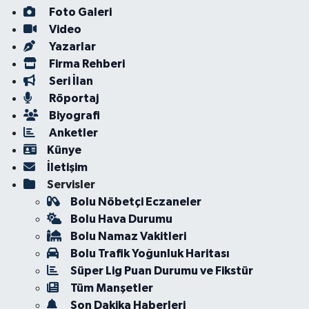
Foto Galeri
Video
Yazarlar
Firma Rehberi
Seri İlan
Röportaj
Biyografi
Anketler
Künye
İletişim
Servisler
Bolu Nöbetçi Eczaneler
Bolu Hava Durumu
Bolu Namaz Vakitleri
Bolu Trafik Yoğunluk Haritası
Süper Lig Puan Durumu ve Fikstür
Tüm Manşetler
Son Dakika Haberleri