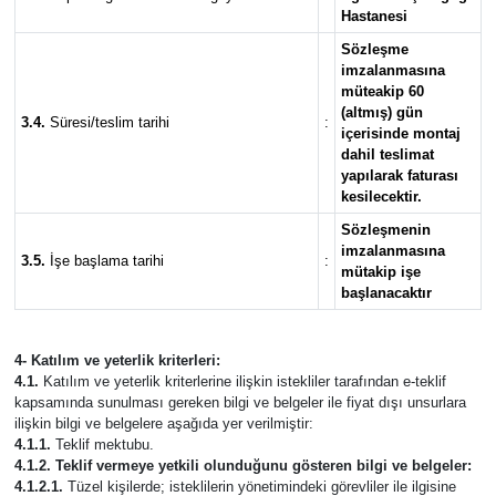
Hastanesi
Sözleşme
imzalanmasına
müteakip 60
(altmış) gün
3.4.
Süresi/teslim tarihi
:
içerisinde montaj
dahil teslimat
yapılarak faturası
kesilecektir.
Sözleşmenin
imzalanmasına
3.5.
İşe başlama tarihi
:
mütakip işe
başlanacaktır
4- Katılım ve yeterlik kriterleri:
4.1.
Katılım ve yeterlik kriterlerine ilişkin istekliler tarafından e-teklif
kapsamında sunulması gereken bilgi ve belgeler ile fiyat dışı unsurlara
ilişkin bilgi ve belgelere aşağıda yer verilmiştir:
4.1.1.
Teklif mektubu.
4.1.2. Teklif vermeye yetkili olunduğunu gösteren bilgi ve belgeler:
4.1.2.1.
Tüzel kişilerde; isteklilerin yönetimindeki görevliler ile ilgisine