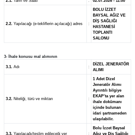
2.1.
Tarih ve Saati
:
02.07.2026 - 11:00
BOLU İZZET
BAYSAL AĞIZ VE
DİŞ SAĞLIĞI
2.2.
Yapılacağı (e-tekliflerin açılacağı) adres
:
HASTANESİ
TOPLANTI
SALONU
3- İhale konusu mal alımının
DİZEL JENERATÖR
3.1.
Adı
:
ALIMI
1 Adet Dizel
Jeneratör Alımı
Ayrıntılı bilgiye
EKAP’ta yer alan
3.2.
Niteliği, türü ve miktarı
:
ihale dokümanı
içinde bulunan
idari şartnameden
ulaşılabilir.
Bolu İzzet Baysal
3.3.
Yapılacağı/teslim edileceği yer
:
Ağız ve Diş Sağlığı