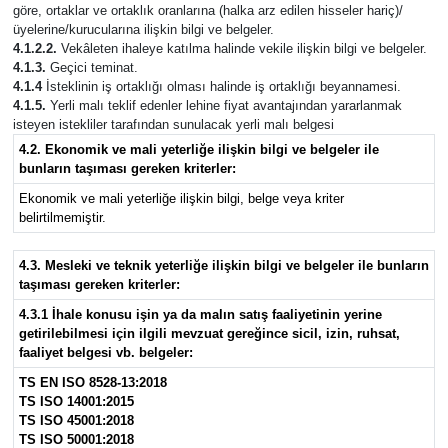
göre, ortaklar ve ortaklık oranlarına (halka arz edilen hisseler hariç)/
üyelerine/kurucularına ilişkin bilgi ve belgeler.
4.1.2.2.
Vekâleten ihaleye katılma halinde vekile ilişkin bilgi ve belgeler.
4.1.3.
Geçici teminat.
4.1.4
İsteklinin iş ortaklığı olması halinde iş ortaklığı beyannamesi.
4.1.5.
Yerli malı teklif edenler lehine fiyat avantajından yararlanmak
isteyen istekliler tarafından sunulacak yerli malı belgesi
4.2. Ekonomik ve mali yeterliğe ilişkin bilgi ve belgeler ile
bunların taşıması gereken kriterler:
Ekonomik ve mali yeterliğe ilişkin bilgi, belge veya kriter
belirtilmemiştir.
4.3. Mesleki ve teknik yeterliğe ilişkin bilgi ve belgeler ile bunların
taşıması gereken kriterler:
4.3.1 İhale konusu işin ya da malın satış faaliyetinin yerine
getirilebilmesi için ilgili mevzuat gereğince sicil, izin, ruhsat,
faaliyet belgesi vb. belgeler:
TS EN ISO 8528-13:2018
TS ISO 14001:2015
TS ISO 45001:2018
TS ISO 50001:2018