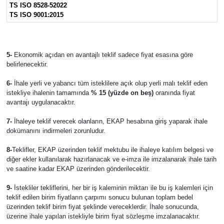
TS ISO 8528-52022
TS ISO 9001:2015
5-
Ekonomik açıdan en avantajlı teklif sadece fiyat esasına göre
belirlenecektir.
6-
İhale yerli ve yabancı tüm isteklilere açık olup yerli malı teklif eden
istekliye ihalenin tamamında
% 15 (yüzde on beş)
oranında fiyat
avantajı uygulanacaktır.
7-
İhaleye teklif verecek olanların, EKAP hesabına giriş yaparak ihale
dokümanını indirmeleri zorunludur.
8-
Teklifler, EKAP üzerinden teklif mektubu ile ihaleye katılım belgesi ve
diğer ekler kullanılarak hazırlanacak ve e-imza ile imzalanarak ihale tarih
ve saatine kadar EKAP üzerinden gönderilecektir.
9-
İstekliler tekliflerini, her bir iş kaleminin miktarı ile bu iş kalemleri için
teklif edilen birim fiyatların çarpımı sonucu bulunan toplam bedel
üzerinden teklif birim fiyat şeklinde vereceklerdir. İhale sonucunda,
üzerine ihale yapılan istekliyle birim fiyat sözleşme imzalanacaktır.