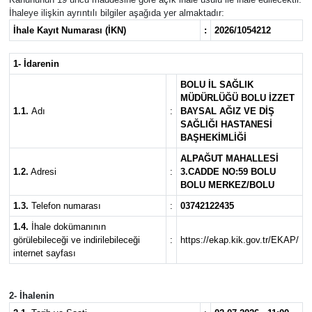
İhaleye ilişkin ayrıntılı bilgiler aşağıda yer almaktadır:
İhale Kayıt Numarası (İKN)
:
2026/1054212
1- İdarenin
BOLU İL SAĞLIK
MÜDÜRLÜĞÜ BOLU İZZET
1.1.
Adı
:
BAYSAL AĞIZ VE DİŞ
SAĞLIĞI HASTANESİ
BAŞHEKİMLİĞİ
ALPAĞUT MAHALLESİ
1.2.
Adresi
:
3.CADDE NO:59 BOLU
BOLU MERKEZ/BOLU
1.3.
Telefon numarası
:
03742122435
1.4.
İhale dokümanının
görülebileceği ve indirilebileceği
:
https://ekap.kik.gov.tr/EKAP/
internet sayfası
2- İhalenin