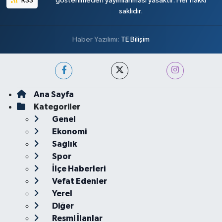
RSS
gösterilmeden yayımlanması yasaktır. Her hakkı
saklıdır.
Haber Yazılımı:
TE Bilişim
Ana Sayfa
Kategoriler
Genel
Ekonomi
Sağlık
Spor
İlçe Haberleri
Vefat Edenler
Yerel
Diğer
Resmi İlanlar