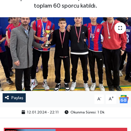
toplam 60 sporcu katıldı.
Paylaş
-
+
A
A
12.01.2024 - 22:11
Okunma Süresi: 1 Dk