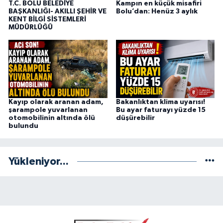
T.C. BOLU BELEDİYE
Kampın en küçük misafiri
BAŞKANLIĞI- AKILLI ŞEHİR VE
Bolu’dan: Henüz 3 aylık
KENT BİLGİ SİSTEMLERİ
MÜDÜRLÜĞÜ
Kayıp olarak aranan adam,
Bakanlıktan klima uyarısı!
şarampole yuvarlanan
Bu ayar faturayı yüzde 15
otomobilinin altında ölü
düşürebilir
bulundu
Yükleniyor...