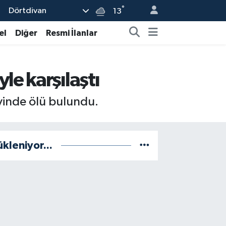
°
Dörtdivan
13
el
Diğer
Resmi İlanlar
e karşılaştı
vinde ölü bulundu.
ükleniyor...