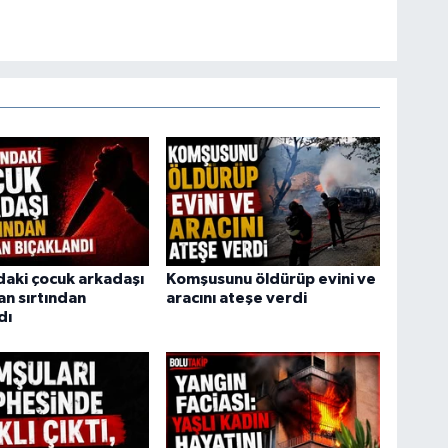
daki çocuk arkadaşı
Komşusunu öldürüp evini ve
an sırtından
aracını ateşe verdi
dı