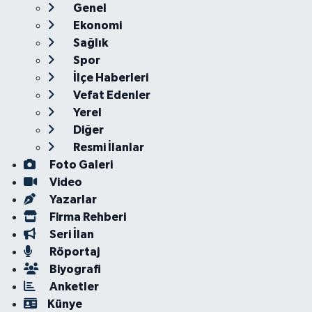
Genel
Ekonomi
Sağlık
Spor
İlçe Haberleri
Vefat Edenler
Yerel
Diğer
Resmi İlanlar
Foto Galeri
Video
Yazarlar
Firma Rehberi
Seri İlan
Röportaj
Biyografi
Anketler
Künye