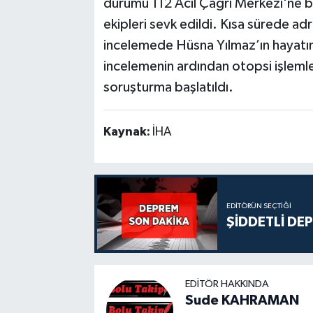
durumu 112 Acil Çağrı Merkezi'ne bil
ekipleri sevk edildi. Kısa sürede ad
incelemede Hüsna Yılmaz’ın hayatını 
incelemenin ardından otopsi işlemleri
soruşturma başlatıldı.
Kaynak:
İHA
EDITÖRÜN SEÇTIĞI
ŞİDDETLİ DE
EDITÖR HAKKINDA
Sude KAHRAMAN