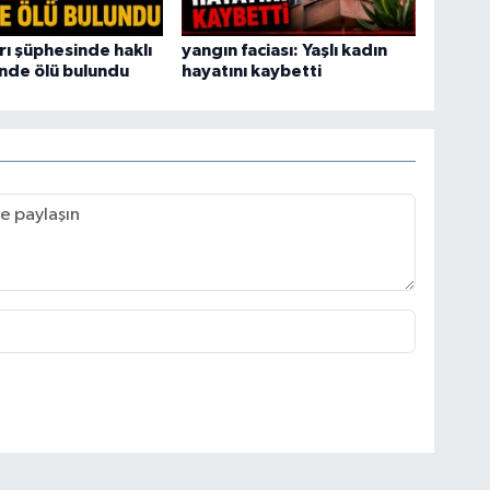
ı şüphesinde haklı
yangın faciası: Yaşlı kadın
vinde ölü bulundu
hayatını kaybetti