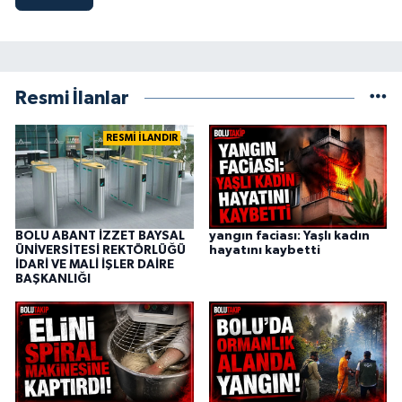
Resmi İlanlar
RESMİ İLANDIR
BOLU ABANT İZZET BAYSAL
yangın faciası: Yaşlı kadın
ÜNİVERSİTESİ REKTÖRLÜĞÜ
hayatını kaybetti
İDARİ VE MALİ İŞLER DAİRE
BAŞKANLIĞI