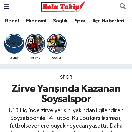
Genel
Ekonomi
Sağlık
Spor
İlçe Haberleri
Genel
Asayiş
Genel
SPOR
Zirve Yarışında Kazanan
Soysalspor
U13 Ligi’nde zirve yarışını yakından ilgilendiren
Soysalspor ile 14 Futbol Kulübü karşılaşması,
futbolseverlere büyük heyecan yaşattı. Daha