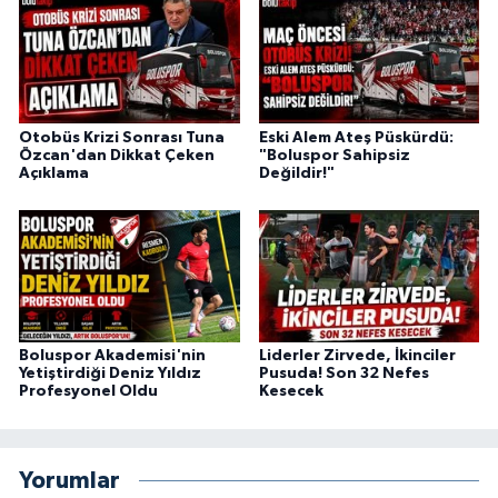
Otobüs Krizi Sonrası Tuna
Eski Alem Ateş Püskürdü:
Özcan'dan Dikkat Çeken
"Boluspor Sahipsiz
Açıklama
Değildir!"
Boluspor Akademisi'nin
Liderler Zirvede, İkinciler
Yetiştirdiği Deniz Yıldız
Pusuda! Son 32 Nefes
Profesyonel Oldu
Kesecek
Yorumlar