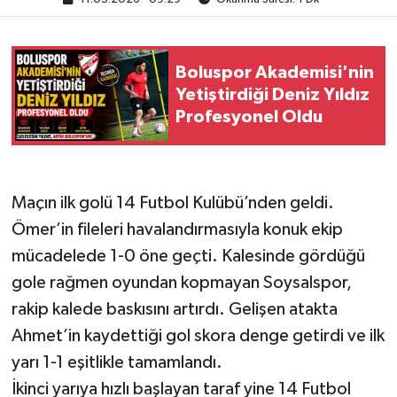
Boluspor Akademisi'nin
Yetiştirdiği Deniz Yıldız
Profesyonel Oldu
Maçın ilk golü 14 Futbol Kulübü’nden geldi.
Ömer’in fileleri havalandırmasıyla konuk ekip
mücadelede 1-0 öne geçti. Kalesinde gördüğü
gole rağmen oyundan kopmayan Soysalspor,
rakip kalede baskısını artırdı. Gelişen atakta
Ahmet’in kaydettiği gol skora denge getirdi ve ilk
yarı 1-1 eşitlikle tamamlandı.
İkinci yarıya hızlı başlayan taraf yine 14 Futbol