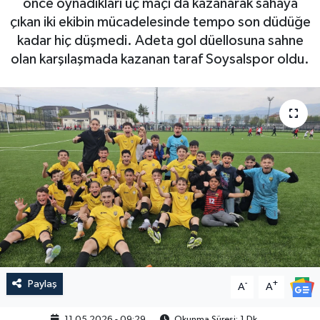
önce oynadıkları üç maçı da kazanarak sahaya
çıkan iki ekibin mücadelesinde tempo son düdüğe
kadar hiç düşmedi. Adeta gol düellosuna sahne
olan karşılaşmada kazanan taraf Soysalspor oldu.
Paylaş
-
+
A
A
11.05.2026 - 09:29
Okunma Süresi: 1 Dk