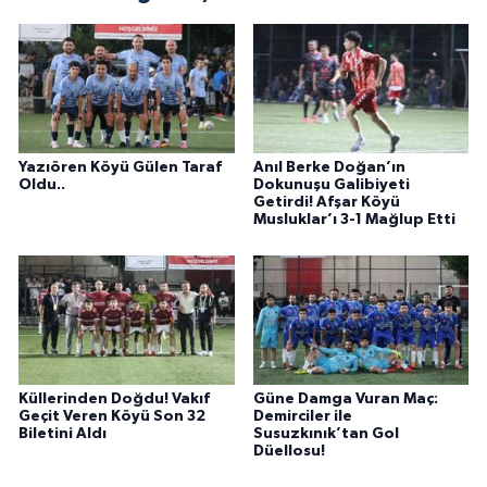
Yazıören Köyü Gülen Taraf
Anıl Berke Doğan’ın
Oldu..
Dokunuşu Galibiyeti
Getirdi! Afşar Köyü
Musluklar’ı 3-1 Mağlup Etti
Küllerinden Doğdu! Vakıf
Güne Damga Vuran Maç:
Geçit Veren Köyü Son 32
Demirciler ile
Biletini Aldı
Susuzkınık’tan Gol
Düellosu!