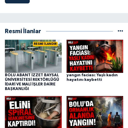
Resmi İlanlar
RESMİ İLANDIR
BOLU ABANT İZZET BAYSAL
yangın faciası: Yaşlı kadın
ÜNİVERSİTESİ REKTÖRLÜĞÜ
hayatını kaybetti
İDARİ VE MALİ İŞLER DAİRE
BAŞKANLIĞI