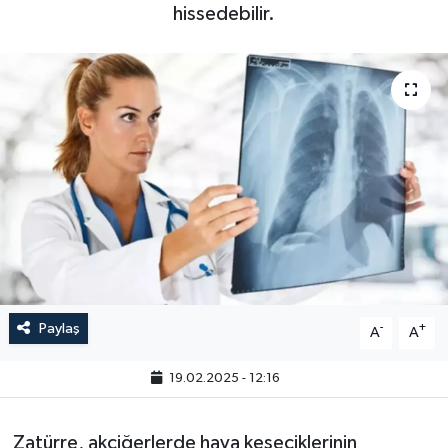
hissedebilir.
Paylaş
-
+
A
A
19.02.2025 - 12:16
Zatürre, akciğerlerde hava keseciklerinin