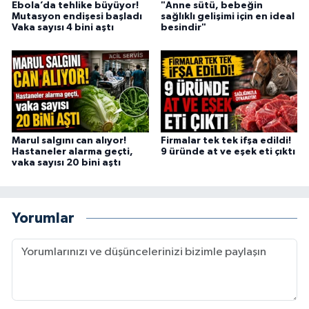
Ebola’da tehlike büyüyor!
"Anne sütü, bebeğin
Mutasyon endişesi başladı
sağlıklı gelişimi için en ideal
Vaka sayısı 4 bini aştı
besindir"
Marul salgını can alıyor!
Firmalar tek tek ifşa edildi!
Hastaneler alarma geçti,
9 üründe at ve eşek eti çıktı
vaka sayısı 20 bini aştı
Yorumlar