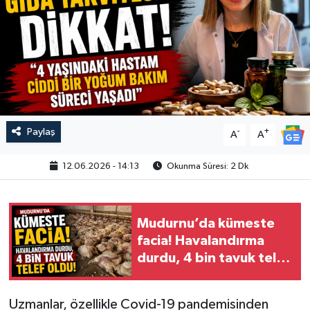
Paylaş
-
+
A
A
12.06.2026 - 14:13
Okunma Süresi: 2 Dk
Mudurnu’da kümeste
facia! Havalandırma
durdu, 4 bin tavuk telef
oldu
Uzmanlar, özellikle Covid-19 pandemisinden