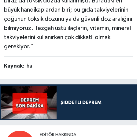
biraz da toksik dozda kullanmıştı. Buradaki en
büyük handikaplardan biri; bu gıda takviyelerinin
çoğunun toksik dozunu ya da güvenli doz aralığını
bilmiyoruz. Tezgah üstü ilaçların, vitamin, mineral
takviyelerini kullanırken çok dikkatli olmak
gerekiyor."
Kaynak:
İha
ŞİDDETLİ DEPREM
EDITÖR HAKKINDA