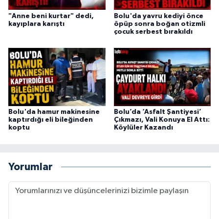
"Anne beni kurtar" dedi,
Bolu'da yavru kediyi önce
kayıplara karıştı
öpüp sonra boğan otizmli
çocuk serbest bırakıldı
Bolu'da hamur makinesine
Bolu’da ‘Asfalt Şantiyesi’
kaptırdığı eli bileğinden
Çıkmazı, Vali Konuya El Attı:
koptu
Köylüler Kazandı
Yorumlar