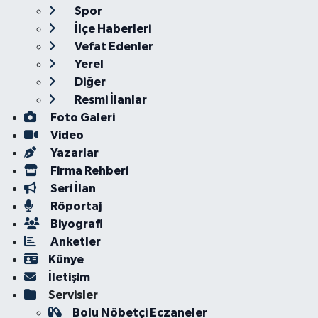
Spor
İlçe Haberleri
Vefat Edenler
Yerel
Diğer
Resmi İlanlar
Foto Galeri
Video
Yazarlar
Firma Rehberi
Seri İlan
Röportaj
Biyografi
Anketler
Künye
İletişim
Servisler
Bolu Nöbetçi Eczaneler