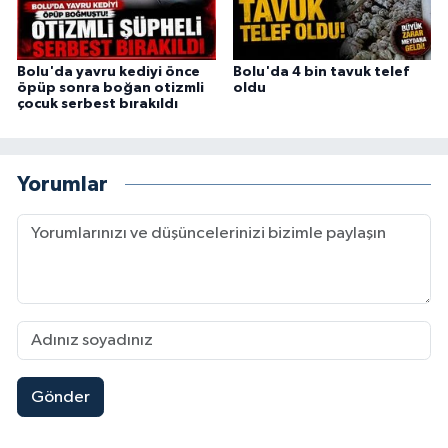
Bolu'da yavru kediyi önce
Bolu'da 4 bin tavuk telef
öpüp sonra boğan otizmli
oldu
çocuk serbest bırakıldı
Yorumlar
Gönder