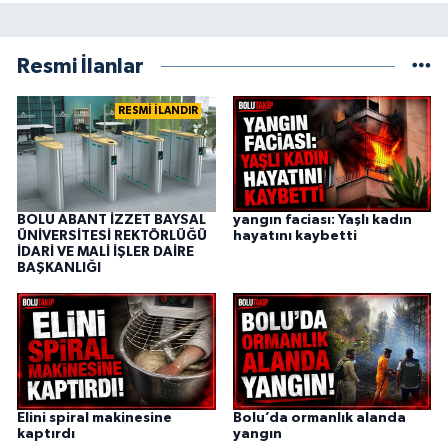
Resmi İlanlar
RESMİ İLANDIR
BOLU ABANT İZZET BAYSAL
yangın faciası: Yaşlı kadın
ÜNİVERSİTESİ REKTÖRLÜĞÜ
hayatını kaybetti
İDARİ VE MALİ İŞLER DAİRE
BAŞKANLIĞI
Elini spiral makinesine
Bolu’da ormanlık alanda
kaptırdı
yangın