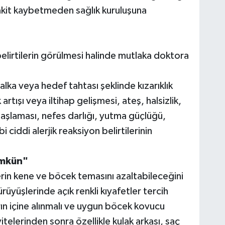
vakit kaybetmeden sağlık kuruluşuna
lirtilerin görülmesi halinde mutlaka doktora
lka veya hedef tahtası şeklinde kızarıklık
artışı veya iltihap gelişmesi, ateş, halsizlik,
 başlaması, nefes darlığı, yutma güçlüğü,
 ciddi alerjik reaksiyon belirtilerinin
ümkün"
erin kene ve böcek temasını azaltabileceğini
üyüşlerinde açık renkli kıyafetler tercih
rın içine alınmalı ve uygun böcek kovucu
ivitelerinden sonra özellikle kulak arkası, saç