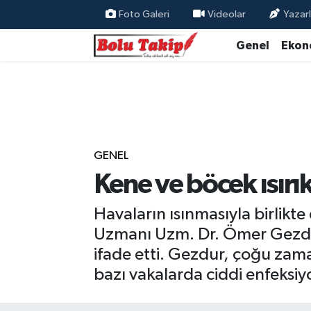
Foto Galeri
Videolar
Yazarl
Genel
Ekon
GENEL
Kene ve böcek ısırı
Havaların ısınmasıyla birlikte
Uzmanı Uzm. Dr. Ömer Gezdu
ifade etti. Gezdur, çoğu zaman 
bazı vakalarda ciddi enfeksiyon