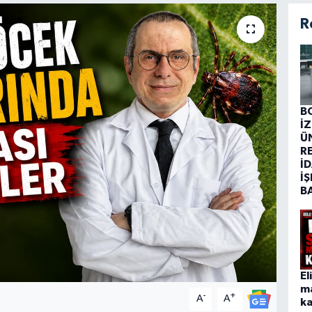
R
B
İ
Ü
R
İD
İŞ
B
El
m
-
+
A
A
ka