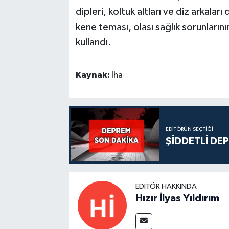
dipleri, koltuk altları ve diz arkaları
kene teması, olası sağlık sorunların
kullandı.
Kaynak:
İha
EDITÖRÜN SEÇTIĞI
ŞİDDETLİ DE
EDITÖR HAKKINDA
Hızır İlyas Yıldırım