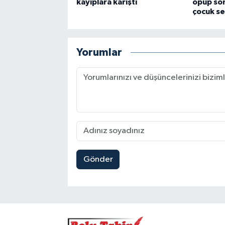
kayıplara karıştı
öpüp son
çocuk se
Yorumlar
Gönder