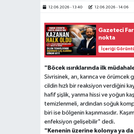
12.06.2026 - 13:40
12.06.2026 - 14:06
Gazeteci Fa
nokta
İçeriği Görünt
"Böcek ısırıklarında ilk müdahal
Sivrisinek, arı, karınca ve örümcek g
cildin hızlı bir reaksiyon verdiğini 
hafif şişlik, yanma hissi ve yoğun kaş
temizlenmeli, ardından soğuk kompr
biri ise bölgenin kaşınmasıdır. Kaşım
enfeksiyon gelişebilir" dedi.
"Kenenin üzerine kolonya ya da