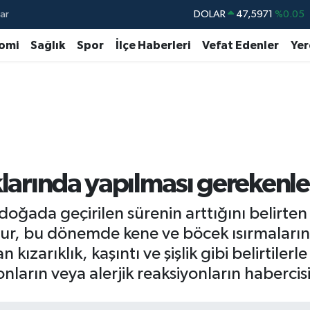
ar
DOLAR
47,5971
%0.05
EURO
55,1336
%0.18
omi
Sağlık
Spor
İlçe Haberleri
Vefat Edenler
Yer
STERLİN
64,2534
%0.22
GRAM ALTIN
6527.85
%0.54
BİST100
13.703
%0
BITCOIN
64.475,47
%0.66
klarında yapılması gerekenle
 doğada geçirilen sürenin arttığını belirten
r, bu dönemde kene ve böcek ısırmaların
kızarıklık, kaşıntı ve şişlik gibi belirtile
ların veya alerjik reaksiyonların habercisi 