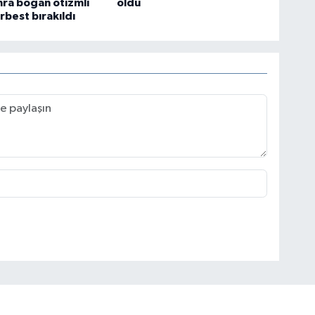
ra boğan otizmli
oldu
rbest bırakıldı