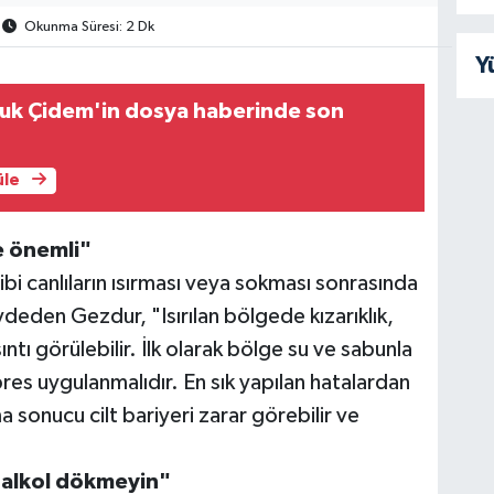
Okunma Süresi: 2 Dk
Y
ruk Çidem'in dosya haberinde son
üle
e önemli"
ibi canlıların ısırması veya sokması sonrasında
kaydeden Gezdur, "Isırılan bölgede kızarıklık,
ıntı görülebilir. İlk olarak bölge su ve sabunla
es uygulanmalıdır. En sık yapılan hatalardan
a sonucu cilt bariyeri zarar görebilir ve
 alkol dökmeyin"