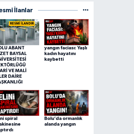
esmi İlanlar
RESMİ İLANDIR
OLU ABANT
yangın faciası: Yaşlı
ZZET BAYSAL
kadın hayatını
NİVERSİTESİ
kaybetti
EKTÖRLÜĞÜ
ARİ VE MALİ
LER DAİRE
AŞKANLIĞI
ini spiral
Bolu’da ormanlık
akinesine
alanda yangın
ptırdı