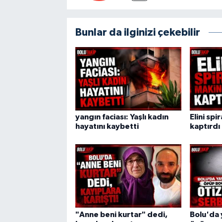
Bunlar da ilginizi çekebilir
yangın faciası: Yaşlı kadın
Elini spi
hayatını kaybetti
kaptırdı
"Anne beni kurtar" dedi,
Bolu'da 