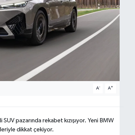
-
+
A
A
kli SUV pazarında rekabet kızışıyor. Yeni BMW
kleriyle dikkat çekiyor.