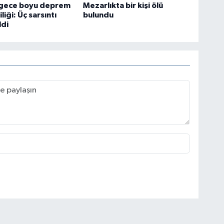
 gece boyu deprem
Mezarlıkta bir kişi ölü
liği: Üç sarsıntı
bulundu
ldi