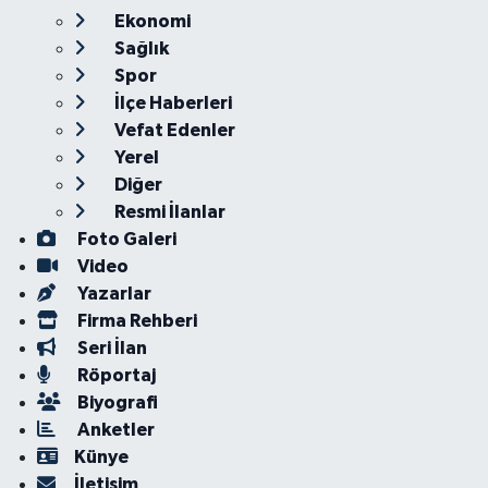
Ekonomi
Sağlık
Spor
İlçe Haberleri
Vefat Edenler
Yerel
Diğer
Resmi İlanlar
Foto Galeri
Video
Yazarlar
Firma Rehberi
Seri İlan
Röportaj
Biyografi
Anketler
Künye
İletişim