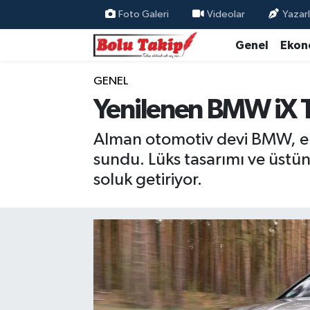
Foto Galeri
Videolar
Yazarl
Genel
Ekon
GENEL
Yenilenen BMW iX Tür
Alman otomotiv devi BMW, ele
sundu. Lüks tasarımı ve üstün
soluk getiriyor.