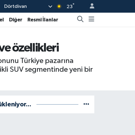
°
Dörtdivan
23
el
Diğer
Resmi İlanlar
e özellikleri
yonunu Türkiye pazarına
rikli SUV segmentinde yeni bir
ükleniyor...