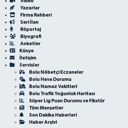
Video
Yazarlar
Firma Rehberi
Seri İlan
Röportaj
Biyografi
Anketler
Künye
İletişim
Servisler
Bolu Nöbetçi Eczaneler
Bolu Hava Durumu
Bolu Namaz Vakitleri
Bolu Trafik Yoğunluk Haritası
Süper Lig Puan Durumu ve Fikstür
Tüm Manşetler
Son Dakika Haberleri
Haber Arşivi