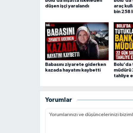
Bolu’da inşatta iskeleden
Bolu'da 
düşen işçi yaralandı
araç kul
bin 258 l
Babasını ziyarete giderken
Bolu'da 
kazada hayatını kaybetti
müdürü 
tahliye e
Yorumlar