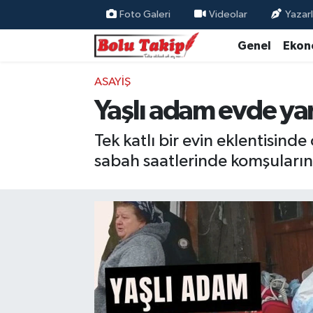
Foto Galeri
Videolar
Yazarl
Genel
Ekon
ASAYIŞ
Yaşlı adam evde ya
Tek katlı bir evin eklentisin
sabah saatlerinde komşuların 