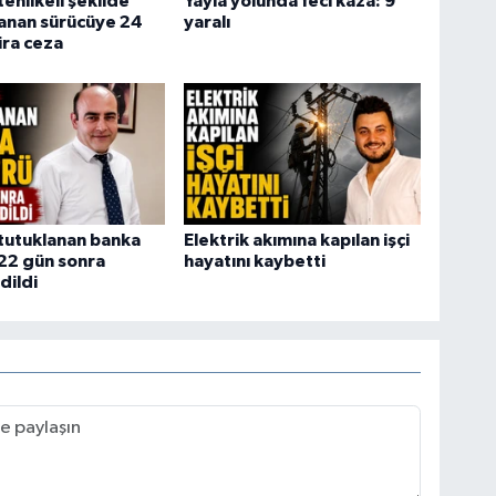
tehlikeli şekilde
Yayla yolunda feci kaza: 9
lanan sürücüye 24
yaralı
ira ceza
tutuklanan banka
Elektrik akımına kapılan işçi
22 gün sonra
hayatını kaybetti
dildi