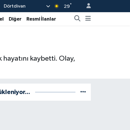
°
Dörtdivan
29
el
Diğer
Resmi İlanlar
 hayatını kaybetti. Olay,
ükleniyor...