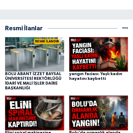
Resmi İlanlar
RESMİ İLANDIR
BOLU ABANT İZZET BAYSAL
yangın faciası: Yaşlı kadın
ÜNİVERSİTESİ REKTÖRLÜĞÜ
hayatını kaybetti
İDARİ VE MALİ İŞLER DAİRE
BAŞKANLIĞI
Elini spiral makinesine
Bolu’da ormanlık alanda