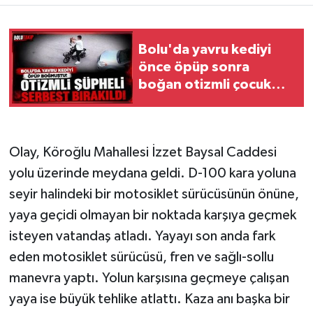
Bolu'da yavru kediyi
önce öpüp sonra
boğan otizmli çocuk
serbest bırakıldı
Olay, Köroğlu Mahallesi İzzet Baysal Caddesi
yolu üzerinde meydana geldi. D-100 kara yoluna
seyir halindeki bir motosiklet sürücüsünün önüne,
yaya geçidi olmayan bir noktada karşıya geçmek
isteyen vatandaş atladı. Yayayı son anda fark
eden motosiklet sürücüsü, fren ve sağlı-sollu
manevra yaptı. Yolun karşısına geçmeye çalışan
yaya ise büyük tehlike atlattı. Kaza anı başka bir