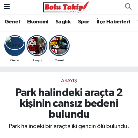
Genel
Ekonomi
Sağlık
Spor
İlçe Haberleri
Genel
Asayiş
Genel
ASAYIŞ
Park halindeki araçta 2
kişinin cansız bedeni
bulundu
Park halindeki bir araçta iki gencin ölü bulundu.