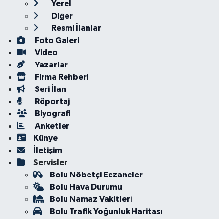
Yerel
Diğer
Resmi İlanlar
Foto Galeri
Video
Yazarlar
Firma Rehberi
Seri İlan
Röportaj
Biyografi
Anketler
Künye
İletişim
Servisler
Bolu Nöbetçi Eczaneler
Bolu Hava Durumu
Bolu Namaz Vakitleri
Bolu Trafik Yoğunluk Haritası