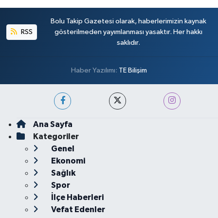
Bolu Takip Gazetesi olarak, haberlerimizin kaynak
RSS
gösterilmeden yayımlanması yasaktır. Her hakkı
saklıdır.
Haber Yazılımı:
TE Bilişim
Ana Sayfa
Kategoriler
Genel
Ekonomi
Sağlık
Spor
İlçe Haberleri
Vefat Edenler