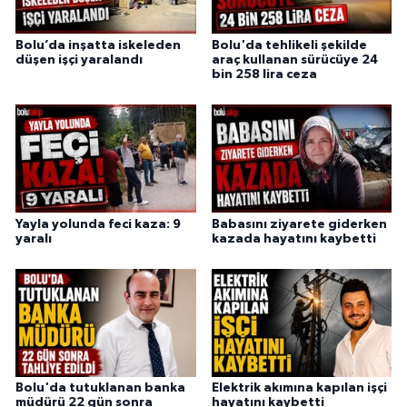
Bolu’da inşatta iskeleden
Bolu'da tehlikeli şekilde
düşen işçi yaralandı
araç kullanan sürücüye 24
bin 258 lira ceza
Yayla yolunda feci kaza: 9
Babasını ziyarete giderken
yaralı
kazada hayatını kaybetti
Bolu'da tutuklanan banka
Elektrik akımına kapılan işçi
müdürü 22 gün sonra
hayatını kaybetti