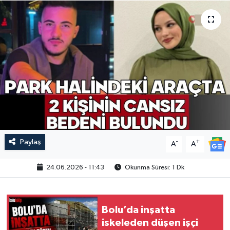
Paylaş
-
+
A
A
24.06.2026 - 11:43
Okunma Süresi: 1 Dk
Bolu’da inşatta
iskeleden düşen işçi