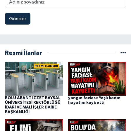
Gönder
Resmi İlanlar
RESMİ İLANDIR
BOLU ABANT İZZET BAYSAL
yangın faciası: Yaşlı kadın
ÜNİVERSİTESİ REKTÖRLÜĞÜ
hayatını kaybetti
İDARİ VE MALİ İŞLER DAİRE
BAŞKANLIĞI