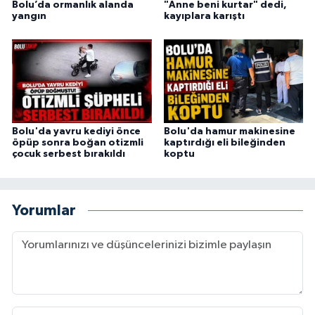
Bolu’da ormanlık alanda
"Anne beni kurtar" dedi,
yangın
kayıplara karıştı
Bolu'da yavru kediyi önce
Bolu'da hamur makinesine
öpüp sonra boğan otizmli
kaptırdığı eli bileğinden
çocuk serbest bırakıldı
koptu
Yorumlar