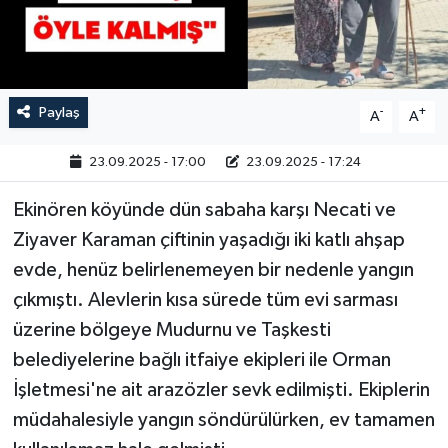
Paylaş
-
+
A
A
23.09.2025 - 17:00
23.09.2025 - 17:24
Ekinören köyünde dün sabaha karşı Necati ve
Ziyaver Karaman çiftinin yaşadığı iki katlı ahşap
evde, henüz belirlenemeyen bir nedenle yangın
çıkmıştı. Alevlerin kısa sürede tüm evi sarması
üzerine bölgeye Mudurnu ve Taşkesti
belediyelerine bağlı itfaiye ekipleri ile Orman
İşletmesi'ne ait arazözler sevk edilmişti. Ekiplerin
müdahalesiyle yangın söndürülürken, ev tamamen