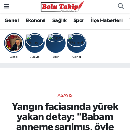
Genel
Ekonomi
Sağlık
Spor
İlçe Haberleri
Genel
Asayiş
Spor
Genel
ASAYIŞ
Yangın faciasında yürek
yakan detay: "Babam
anneme sarılmış, öyle