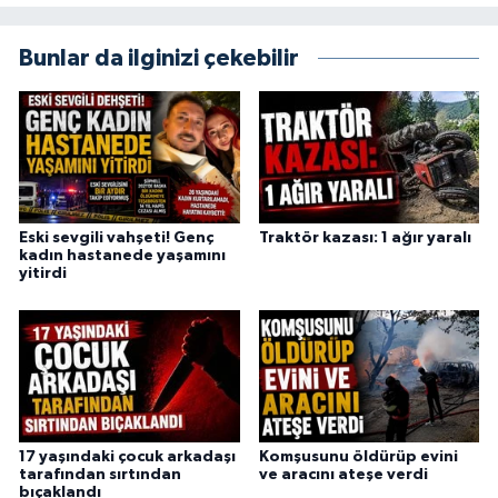
Bunlar da ilginizi çekebilir
Eski sevgili vahşeti! Genç
Traktör kazası: 1 ağır yaralı
kadın hastanede yaşamını
yitirdi
17 yaşındaki çocuk arkadaşı
Komşusunu öldürüp evini
tarafından sırtından
ve aracını ateşe verdi
bıçaklandı