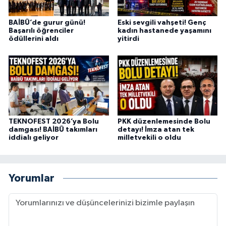
BAİBÜ’de gurur günü!
Eski sevgili vahşeti! Genç
Başarılı öğrenciler
kadın hastanede yaşamını
ödüllerini aldı
yitirdi
TEKNOFEST 2026’ya Bolu
PKK düzenlemesinde Bolu
damgası! BAİBÜ takımları
detayı! İmza atan tek
iddialı geliyor
milletvekili o oldu
Yorumlar