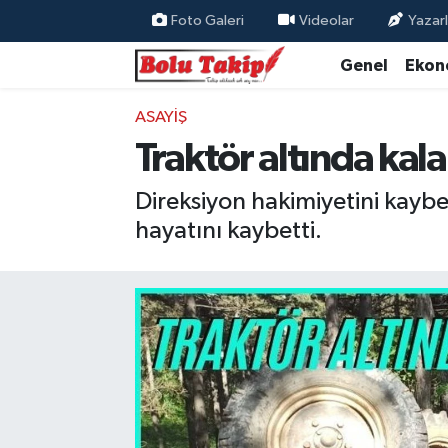
Foto Galeri
Videolar
Yazarl
Genel
Ekon
ASAYIŞ
Traktör altında kal
Direksiyon hakimiyetini kayb
hayatını kaybetti.