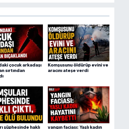
daki çocuk arkadaşı
Komşusunu öldürüp evini ve
an sırtından
aracını ateşe verdi
dı
ı şüphesinde haklı
yangın faciası: Yaşlı kadın