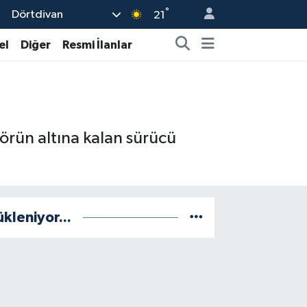
°
Dörtdivan
21
el
Diğer
Resmi İlanlar
örün altına kalan sürücü
ükleniyor...