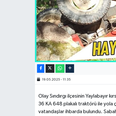
19.05.2025 - 11:35
Olay Sındırgı ilçesinin Yaylabayır k
36 KA 648 plakalı traktörü ile yola 
vatandaşlar ihbarda bulundu. Sabah 