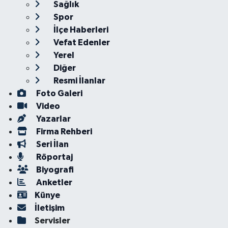
Sağlık
Spor
İlçe Haberleri
Vefat Edenler
Yerel
Diğer
Resmi İlanlar
Foto Galeri
Video
Yazarlar
Firma Rehberi
Seri İlan
Röportaj
Biyografi
Anketler
Künye
İletişim
Servisler