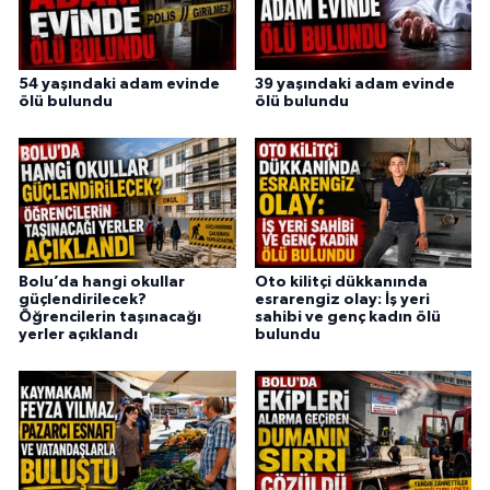
54 yaşındaki adam evinde
39 yaşındaki adam evinde
ölü bulundu
ölü bulundu
Bolu’da hangi okullar
Oto kilitçi dükkanında
güçlendirilecek?
esrarengiz olay: İş yeri
Öğrencilerin taşınacağı
sahibi ve genç kadın ölü
yerler açıklandı
bulundu