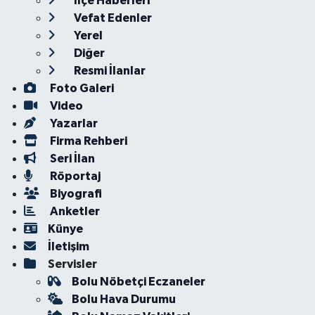
İlçe Haberleri
Vefat Edenler
Yerel
Diğer
Resmi İlanlar
Foto Galeri
Video
Yazarlar
Firma Rehberi
Seri İlan
Röportaj
Biyografi
Anketler
Künye
İletişim
Servisler
Bolu Nöbetçi Eczaneler
Bolu Hava Durumu