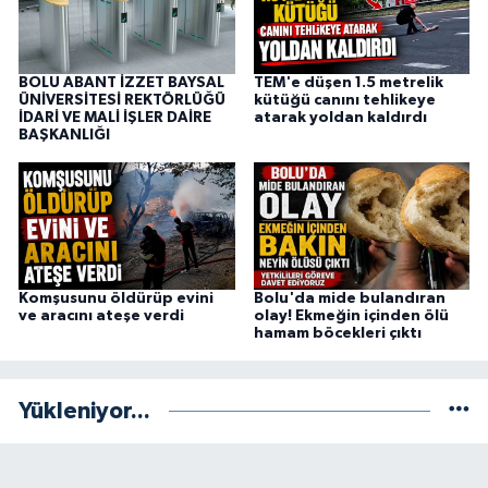
BOLU ABANT İZZET BAYSAL
TEM'e düşen 1.5 metrelik
ÜNİVERSİTESİ REKTÖRLÜĞÜ
kütüğü canını tehlikeye
İDARİ VE MALİ İŞLER DAİRE
atarak yoldan kaldırdı
BAŞKANLIĞI
Komşusunu öldürüp evini
Bolu'da mide bulandıran
ve aracını ateşe verdi
olay! Ekmeğin içinden ölü
hamam böcekleri çıktı
Yükleniyor...