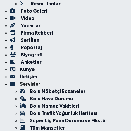
Resmi İlanlar
Foto Galeri
Video
Yazarlar
Firma Rehberi
Seri İlan
Röportaj
Biyografi
Anketler
Künye
İletişim
Servisler
Bolu Nöbetçi Eczaneler
Bolu Hava Durumu
Bolu Namaz Vakitleri
Bolu Trafik Yoğunluk Haritası
Süper Lig Puan Durumu ve Fikstür
Tüm Manşetler