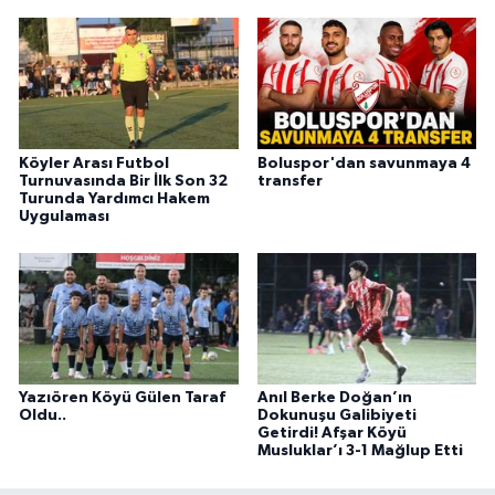
Köyler Arası Futbol
Boluspor'dan savunmaya 4
Turnuvasında Bir İlk Son 32
transfer
Turunda Yardımcı Hakem
Uygulaması
Yazıören Köyü Gülen Taraf
Anıl Berke Doğan’ın
Oldu..
Dokunuşu Galibiyeti
Getirdi! Afşar Köyü
Musluklar’ı 3-1 Mağlup Etti