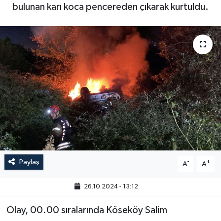
bulunan karı koca pencereden çıkarak kurtuldu.
Paylaş
-
+
A
A
26.10.2024 - 13:12
Olay, 00.00 sıralarında Köseköy Salim