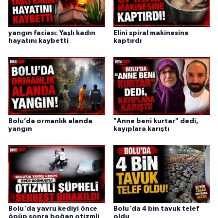
yangın faciası: Yaşlı kadın
Elini spiral makinesine
hayatını kaybetti
kaptırdı
Bolu’da ormanlık alanda
"Anne beni kurtar" dedi,
yangın
kayıplara karıştı
Bolu'da yavru kediyi önce
Bolu'da 4 bin tavuk telef
öpüp sonra boğan otizmli
oldu