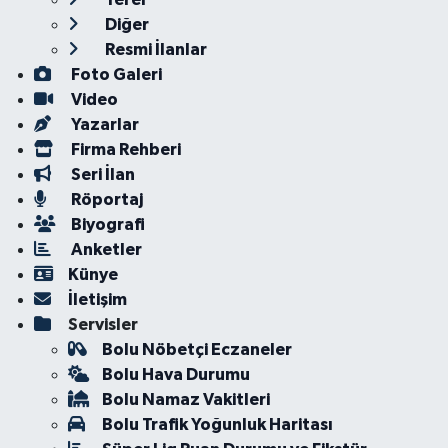
Diğer
Resmi İlanlar
Foto Galeri
Video
Yazarlar
Firma Rehberi
Seri İlan
Röportaj
Biyografi
Anketler
Künye
İletişim
Servisler
Bolu Nöbetçi Eczaneler
Bolu Hava Durumu
Bolu Namaz Vakitleri
Bolu Trafik Yoğunluk Haritası