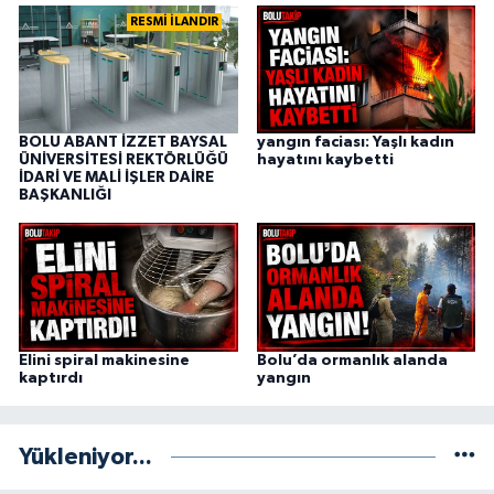
RESMİ İLANDIR
BOLU ABANT İZZET BAYSAL
yangın faciası: Yaşlı kadın
ÜNİVERSİTESİ REKTÖRLÜĞÜ
hayatını kaybetti
İDARİ VE MALİ İŞLER DAİRE
BAŞKANLIĞI
Elini spiral makinesine
Bolu’da ormanlık alanda
kaptırdı
yangın
Yükleniyor...