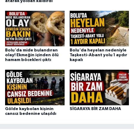
atarak yoldan kaldırdı
Bolu'da mide bulandıran
Bolu'da heyelan nedeniyle
olay! Ekmeğin içinden ölü
Taşkesti-Abant yolu 1 aydır
hamam böcekleri çıktı
kapalı
Gölde kaybolan kişinin
SİGARAYA BİR ZAM DAHA
cansız bedenine ulaşıldı