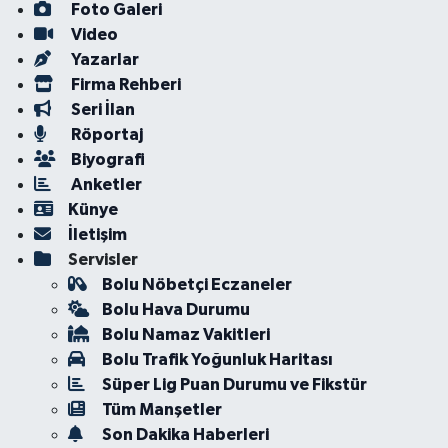
Foto Galeri
Video
Yazarlar
Firma Rehberi
Seri İlan
Röportaj
Biyografi
Anketler
Künye
İletişim
Servisler
Bolu Nöbetçi Eczaneler
Bolu Hava Durumu
Bolu Namaz Vakitleri
Bolu Trafik Yoğunluk Haritası
Süper Lig Puan Durumu ve Fikstür
Tüm Manşetler
Son Dakika Haberleri