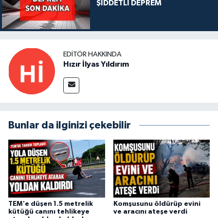
ŞİDDETLİ DEPREM
EDITÖR HAKKINDA
Hızır İlyas Yıldırım
Bunlar da ilginizi çekebilir
TEM'e düşen 1.5 metrelik
Komşusunu öldürüp evini
kütüğü canını tehlikeye
ve aracını ateşe verdi