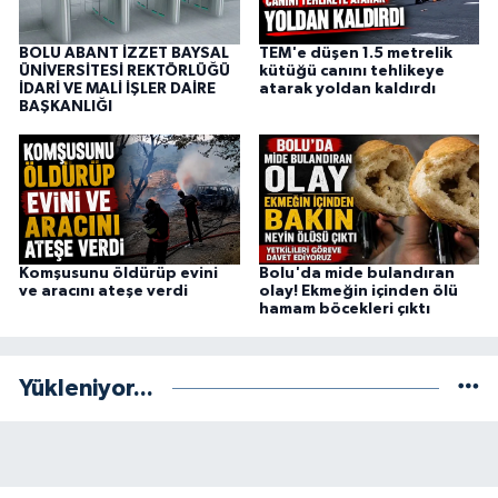
BOLU ABANT İZZET BAYSAL
TEM'e düşen 1.5 metrelik
ÜNİVERSİTESİ REKTÖRLÜĞÜ
kütüğü canını tehlikeye
İDARİ VE MALİ İŞLER DAİRE
atarak yoldan kaldırdı
BAŞKANLIĞI
Komşusunu öldürüp evini
Bolu'da mide bulandıran
ve aracını ateşe verdi
olay! Ekmeğin içinden ölü
hamam böcekleri çıktı
Yükleniyor...