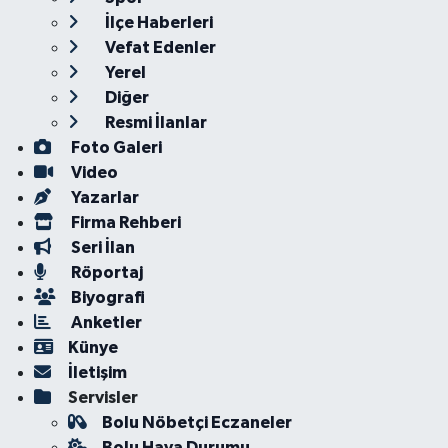
İlçe Haberleri
Vefat Edenler
Yerel
Diğer
Resmi İlanlar
Foto Galeri
Video
Yazarlar
Firma Rehberi
Seri İlan
Röportaj
Biyografi
Anketler
Künye
İletişim
Servisler
Bolu Nöbetçi Eczaneler
Bolu Hava Durumu