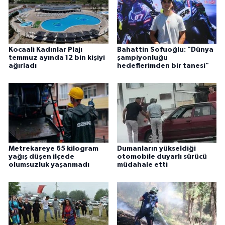
Kocaali Kadınlar Plajı
Bahattin Sofuoğlu: "Dünya
temmuz ayında 12 bin kişiyi
şampiyonluğu
ağırladı
hedeflerimden bir tanesi"
Metrekareye 65 kilogram
Dumanların yükseldiği
yağış düşen ilçede
otomobile duyarlı sürücü
olumsuzluk yaşanmadı
müdahale etti