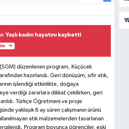
Y
ı: Yaşlı kadın hayatını kaybetti
üle
e (SGM) düzenlenen program, Küçücek
afından hazırlandı. Geri dönüşüm, sıfır atık,
arının işlendiği etkinlikte, doğaya
eye verdiği zararlara dikkat çekilirken, geri
arıldı. Türkçe Öğretmeni ve proje
nde yaklaşık 6 ay süren çalışmanın ürünü
ullanılmayan atık malzemelerden tasarlanan
ergilendi. Program boyunca öğrenciler, eski