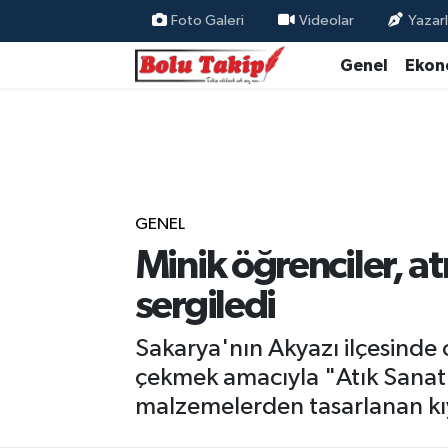
Foto Galeri
Videolar
Yazarl
Genel
Ekon
GENEL
Minik öğrenciler, a
sergiledi
Sakarya'nın Akyazı ilçesinde 
çekmek amacıyla "Atık Sanat 
malzemelerden tasarlanan kıyaf