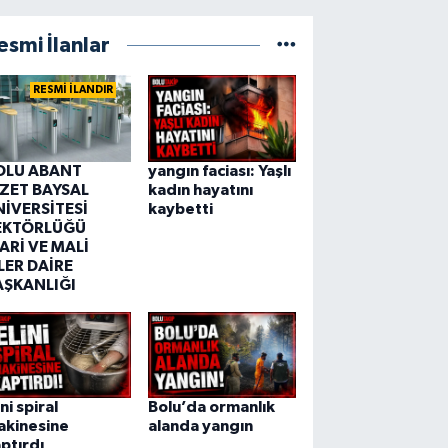
esmi İlanlar
RESMİ İLANDIR
OLU ABANT
yangın faciası: Yaşlı
ZZET BAYSAL
kadın hayatını
NİVERSİTESİ
kaybetti
EKTÖRLÜĞÜ
ARİ VE MALİ
LER DAİRE
AŞKANLIĞI
ini spiral
Bolu’da ormanlık
akinesine
alanda yangın
ptırdı