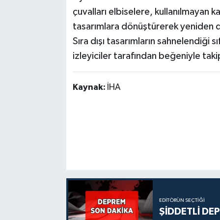
çuvalları elbiselere, kullanılmayan kar
tasarımlara dönüştürerek yeniden d
Sıra dışı tasarımların sahnelendiği sı
izleyiciler tarafından beğeniyle taki
Kaynak:
İHA
EDITÖRÜN SEÇTIĞI
ŞİDDETLİ DE