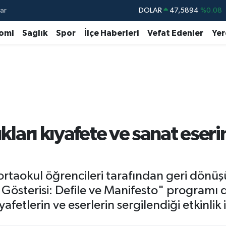
ar
DOLAR
47,5894
%0.08
EURO
55,0398
%-0.02
omi
Sağlık
Spor
İlçe Haberleri
Vefat Edenler
Yer
STERLİN
64,1581
%0.16
GRAM ALTIN
6508.83
%4.44
BİST100
13.703
%11
BITCOIN
64.927,78
%1.32
tıkları kıyafete ve sanat ese
ortaokul öğrencileri tarafından geri dönüş
Gösterisi: Defile ve Manifesto" programı 
etlerin ve eserlerin sergilendiği etkinlik i