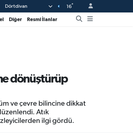
°
Dörtdivan
16
el
Diğer
Resmi İlanlar
rine dönüştürüp
üm ve çevre bilincine dikkat
düzenlendi. Atık
zleyicilerden ilgi gördü.