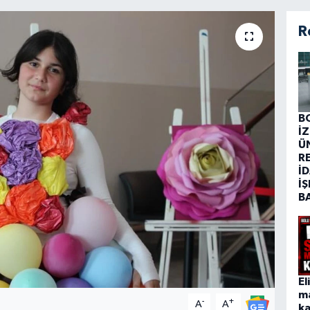
R
B
İ
Ü
R
İD
İŞ
B
El
m
-
+
A
A
ka