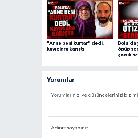
"Anne beni kurtar" dedi,
Bolu'da 
kayıplara karıştı
öpüp son
çocuk se
Yorumlar