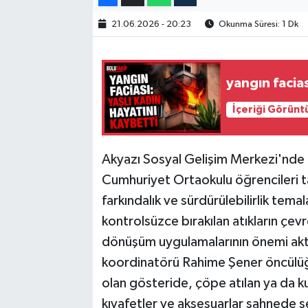
21.06.2026 - 20:23
Okunma Süresi: 1 Dk
yangın facias
İçeriği Görünt
Akyazı Sosyal Gelişim Merkezi'nd
Cumhuriyet Ortaokulu öğrencileri tar
farkındalık ve sürdürülebilirlik temal
kontrolsüzce bırakılan atıkların çevr
dönüşüm uygulamalarının önemi akt
koordinatörü Rahime Şener öncülüğü
olan gösteride, çöpe atılan ya da k
kıyafetler ve aksesuarlar sahnede s