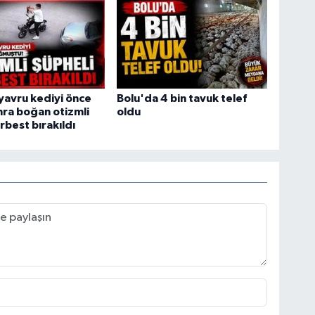
yavru kediyi önce
Bolu'da 4 bin tavuk telef
ra boğan otizmli
oldu
rbest bırakıldı