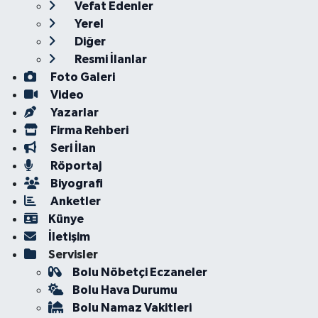
Vefat Edenler
Yerel
Diğer
Resmi İlanlar
Foto Galeri
Video
Yazarlar
Firma Rehberi
Seri İlan
Röportaj
Biyografi
Anketler
Künye
İletişim
Servisler
Bolu Nöbetçi Eczaneler
Bolu Hava Durumu
Bolu Namaz Vakitleri