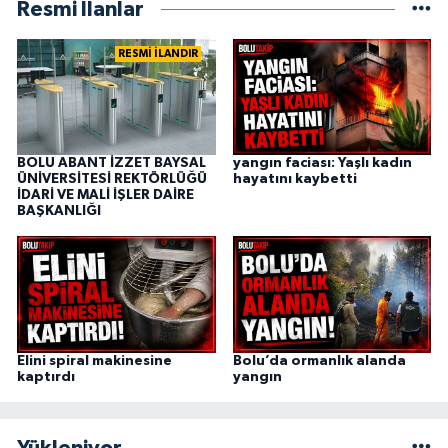
Resmi İlanlar
RESMİ İLANDIR
BOLU ABANT İZZET BAYSAL
yangın faciası: Yaşlı kadın
ÜNİVERSİTESİ REKTÖRLÜĞÜ
hayatını kaybetti
İDARİ VE MALİ İŞLER DAİRE
BAŞKANLIĞI
Elini spiral makinesine
Bolu’da ormanlık alanda
kaptırdı
yangın