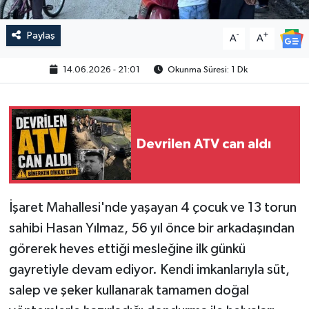
Paylaş
-
+
A
A
14.06.2026 - 21:01
Okunma Süresi: 1 Dk
Devrilen ATV can aldı
İşaret Mahallesi'nde yaşayan 4 çocuk ve 13 torun
sahibi Hasan Yılmaz, 56 yıl önce bir arkadaşından
görerek heves ettiği mesleğine ilk günkü
gayretiyle devam ediyor. Kendi imkanlarıyla süt,
salep ve şeker kullanarak tamamen doğal