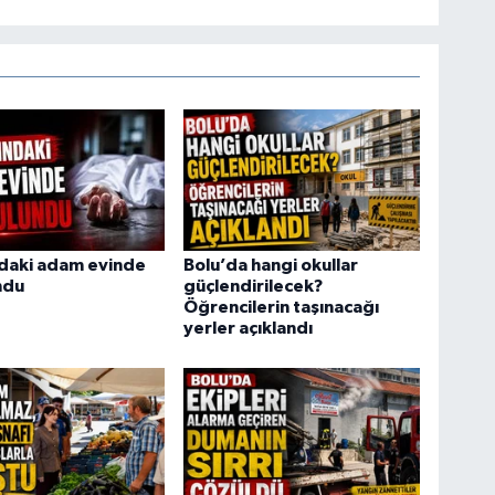
ndaki adam evinde
Bolu’da hangi okullar
ndu
güçlendirilecek?
Öğrencilerin taşınacağı
yerler açıklandı