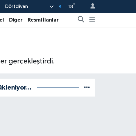
°
Dörtdivan
18
el
Diğer
Resmi İlanlar
r gerçekleştirdi.
ükleniyor...