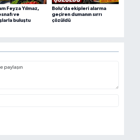
m Feyza Yılmaz,
Bolu’da ekipleri alarma
esnafı ve
geçiren dumanın sırrı
larla buluştu
çözüldü