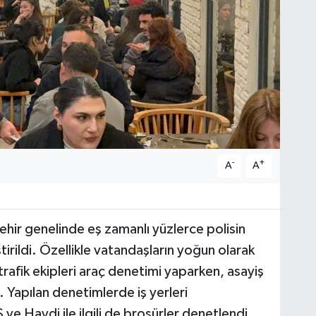
-
+
A
A
ir genelinde eş zamanlı yüzlerce polisin
tirildi. Özellikle vatandaşların yoğun olarak
afik ekipleri araç denetimi yaparken, asayiş
 Yapılan denetimlerde iş yerleri
 ve Haydi ile ilgili de broşürler denetlendi.