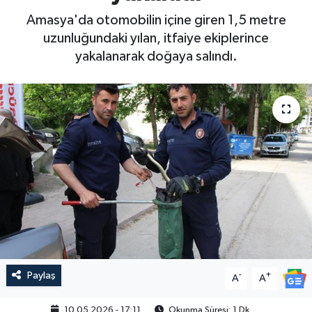
Amasya'da otomobilin içine giren 1,5 metre
uzunluğundaki yılan, itfaiye ekiplerince
yakalanarak doğaya salındı.
Paylaş
-
+
A
A
10.05.2026 - 17:11
Okunma Süresi: 1 Dk