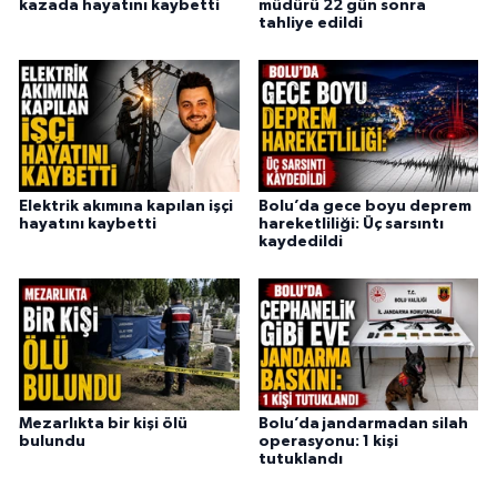
kazada hayatını kaybetti
müdürü 22 gün sonra
tahliye edildi
Elektrik akımına kapılan işçi
Bolu’da gece boyu deprem
hayatını kaybetti
hareketliliği: Üç sarsıntı
kaydedildi
Mezarlıkta bir kişi ölü
Bolu’da jandarmadan silah
bulundu
operasyonu: 1 kişi
tutuklandı