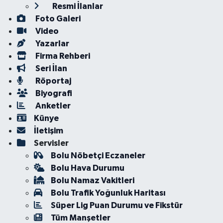
Resmi İlanlar
Foto Galeri
Video
Yazarlar
Firma Rehberi
Seri İlan
Röportaj
Biyografi
Anketler
Künye
İletişim
Servisler
Bolu Nöbetçi Eczaneler
Bolu Hava Durumu
Bolu Namaz Vakitleri
Bolu Trafik Yoğunluk Haritası
Süper Lig Puan Durumu ve Fikstür
Tüm Manşetler