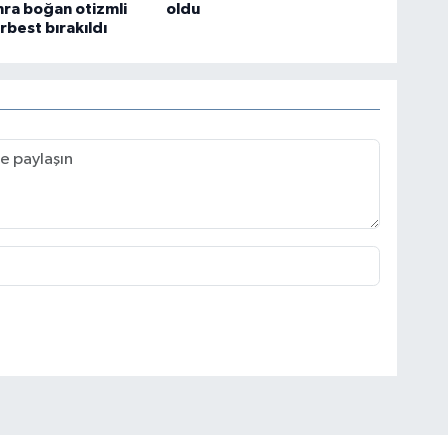
ra boğan otizmli
oldu
rbest bırakıldı