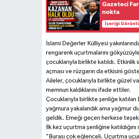
Gazeteci Fa
nokta
İçeriği Görünt
İslami Değerler Külliyesi yakınlarınd
rengarenk uçurtmalarını gökyüzüyle 
çocuklarıyla birlikte katıldı. Etkinli
açması ve rüzgarın da etkisini göst
Aileler, çocuklarıyla birlikte güzel va
memnun kaldıklarını ifade ettiler.
Çocuklarıyla birlikte şenliğe katılan
yağmura yakalandık ama yağmur dur
geldik. Emeği geçen herkese teşek
İlk kez uçurtma şenliğine katıldığın
"Burası çok eğlenceli. Uçurtma uçu