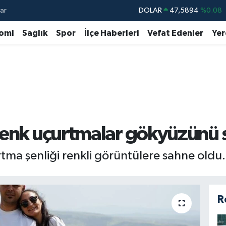
ar
DOLAR
47,5894
%0.08
EURO
55,0398
%-0.02
omi
Sağlık
Spor
İlçe Haberleri
Vefat Edenler
Yer
STERLİN
64,1581
%0.16
GRAM ALTIN
6527.85
%0.54
BİST100
13.703
%11
BITCOIN
64.927,78
%1.32
renk uçurtmalar gökyüzünü 
tma şenliği renkli görüntülere sahne oldu.
R