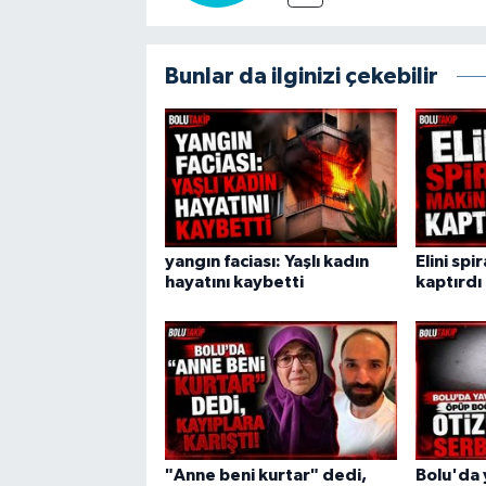
Bunlar da ilginizi çekebilir
yangın faciası: Yaşlı kadın
Elini spi
hayatını kaybetti
kaptırdı
"Anne beni kurtar" dedi,
Bolu'da 