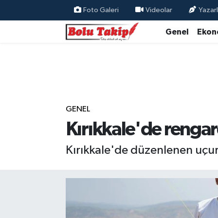
Foto Galeri
Videolar
Yazarl
Genel
Ekon
GENEL
Kırıkkale'de renga
Kırıkkale'de düzenlenen uçur