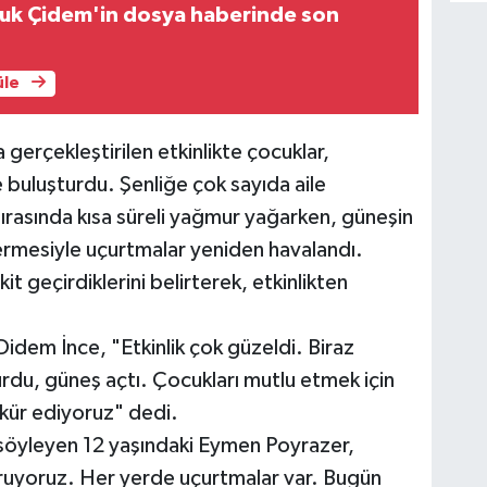
ruk Çidem'in dosya haberinde son
üle
a gerçekleştirilen etkinlikte çocuklar,
buluşturdu. Şenliğe çok sayıda aile
k sırasında kısa süreli yağmur yağarken, güneşin
ermesiyle uçurtmalar yeniden havalandı.
kit geçirdiklerini belirterek, etkinlikten
 Didem İnce, "Etkinlik çok güzeldi. Biraz
du, güneş açtı. Çocukları mutlu etmek için
kür ediyoruz" dedi.
ı söyleyen 12 yaşındaki Eymen Poyrazer,
ruyoruz. Her yerde uçurtmalar var. Bugün