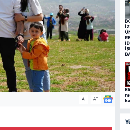
B
İ
Ü
R
İD
İŞ
B
El
m
-
+
A
A
ka
Y