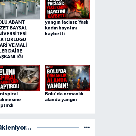
OLU ABANT
yangın faciası: Yaşlı
ZZET BAYSAL
kadın hayatını
NİVERSİTESİ
kaybetti
EKTÖRLÜĞÜ
ARİ VE MALİ
LER DAİRE
AŞKANLIĞI
ini spiral
Bolu’da ormanlık
akinesine
alanda yangın
ptırdı
ükleniyor...