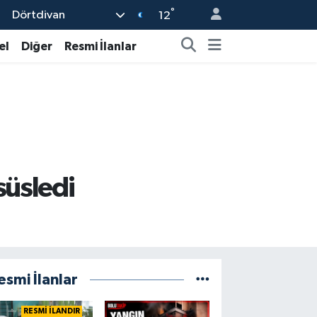
°
Dörtdivan
12
el
Diğer
Resmi İlanlar
süsledi
esmi İlanlar
RESMİ İLANDIR