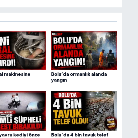
ral makinesine
Bolu’da ormanlık alanda
yangın
yavru kediyi önce
Bolu'da 4 bin tavuk telef