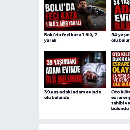
Bolu’da feci kaza 1 ölü, 2
54 yaşı
yaralı
ölü bulu
39 yaşındaki adam evinde
Oto kili
ölü bulundu
esrarengi
sahibi v
bulundu