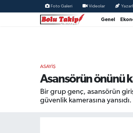
Foto Galeri
Videolar
Yazarl
Genel
Ekon
ASAYIŞ
Asansörün önünü kap
Bir grup genç, asansörün giri
güvenlik kamerasına yansıdı.