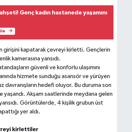
 vahşeti! Genç kadın hastanede yaşamını
üle
girişini kapatarak çevreyi kirletti. Gençlerin
nlik kamerasına yansıdı.
tandaşların güvenli ve konforlu ulaşımını
 yanında hizmete sunduğu asansör ve yürüyen
 davranışların hedefi oluyor. Bu duruma son
e yaşandı. Akşam saatlerinde meydana gelen
ansıdı. Görüntülerde, 4 kişilik grubun üst
pattığı yer aldı.
eyi kirlettiler