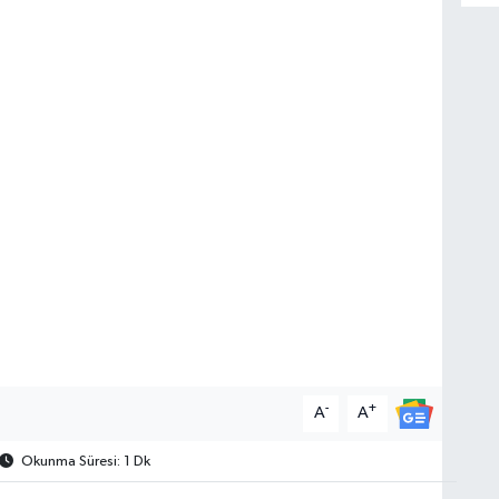
-
+
A
A
Okunma Süresi: 1 Dk