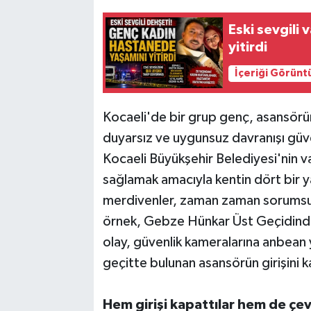
Eski sevgili
yitirdi
İçeriği Görünt
Kocaeli'de bir grup genç, asansörün 
duyarsız ve uygunsuz davranışı güve
Kocaeli Büyükşehir Belediyesi'nin va
sağlamak amacıyla kentin dört bir
merdivenler, zaman zaman sorumsuz
örnek, Gebze Hünkar Üst Geçidind
olay, güvenlik kameralarına anbean y
geçitte bulunan asansörün girişini ka
Hem girişi kapattılar hem de çevr