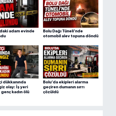
ndaki adam evinde
Bolu Dağı Tüneli’nde
ndu
otomobil alev topuna döndü
tçi dükkanında
Bolu’da ekipleri alarma
z olay: İş yeri
geçiren dumanın sırrı
e genç kadın ölü
çözüldü