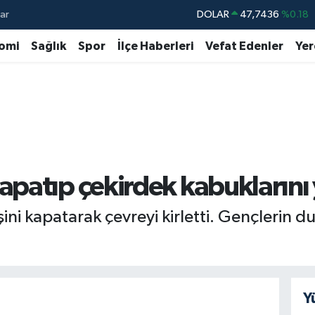
ar
DOLAR
47,7436
%0.18
EURO
55,2510
%0.32
omi
Sağlık
Spor
İlçe Haberleri
Vefat Edenler
Yer
STERLİN
64,4811
%0.38
GRAM ALTIN
6648.99
%2.59
BİST100
13.779
%-14
BITCOIN
64.960,21
%0.87
atıp çekirdek kabuklarını y
şini kapatarak çevreyi kirletti. Gençlerin 
Y