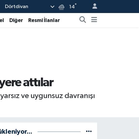
°
Dörtdivan
14
el
Diğer
Resmi İlanlar
ere attılar
duyarsız ve uygunsuz davranışı
ükleniyor...