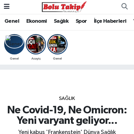
Genel
Ekonomi
Sağlık
Spor
İlçe Haberleri
Genel
Asayiş
Genel
SAĞLIK
Ne Covid-19, Ne Omicron:
Yeni varyant geliyor...
Yeni kabus 'Frankenstein' Dünya Sağlık