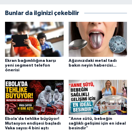
Bunlar da ilginizi çekebilir
Ekran bağımlılığına karşı
Ağzınızdaki metal tadı
yeni segment telefon
bakın neyin habercisi...
önerisi
Ebola’da tehlike büyüyor!
"Anne sütü, bebeğin
Mutasyon endişesi başladı
sağlıklı gelişimi için en ideal
Vaka sayısı 4 bini aştı
besindir"