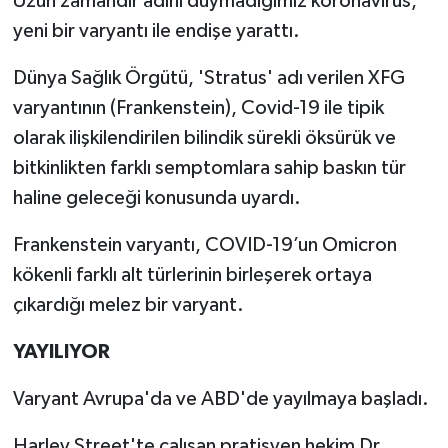
Uzun zamandır adını duymadığımız koronavirüs,
yeni bir varyantı ile endişe yarattı.
Dünya Sağlık Örgütü, 'Stratus' adı verilen XFG
varyantının (Frankenstein), Covid-19 ile tipik
olarak ilişkilendirilen bilindik sürekli öksürük ve
bitkinlikten farklı semptomlara sahip baskın tür
haline geleceği konusunda uyardı.
Frankenstein varyantı, COVID-19’un Omicron
kökenli farklı alt türlerinin birleşerek ortaya
çıkardığı melez bir varyant.
YAYILIYOR
Varyant Avrupa'da ve ABD'de yayılmaya başladı.
Harley Street'te çalışan pratisyen hekim Dr.