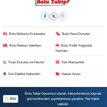
Bolu Nöbetçi Eczaneler
Bolu Hava Durumu
Bolu Namaz Vakitleri
Bolu Trafik Yoğunluk
Haritası
Puan Durumu ve Fikstür
Tüm Manşetler
Son Dakika Haberleri
Haber Arşivi
Bolu Takip Gazetesi olarak, haberlerimizin kaynak
RSS
gösterilmeden yayımlanması yasaktır. Her hakkı
saklıdır.