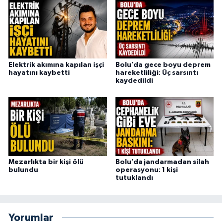
Elektrik akımına kapılan işçi
Bolu’da gece boyu deprem
hayatını kaybetti
hareketliliği: Üç sarsıntı
kaydedildi
Mezarlıkta bir kişi ölü
Bolu’da jandarmadan silah
bulundu
operasyonu: 1 kişi
tutuklandı
Yorumlar