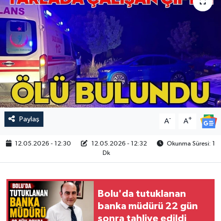
Paylaş
-
+
A
A
12.05.2026 - 12:30
12.05.2026 - 12:32
Okunma Süresi: 1
Dk
Bolu'da tutuklanan
banka müdürü 22 gün
sonra tahliye edildi