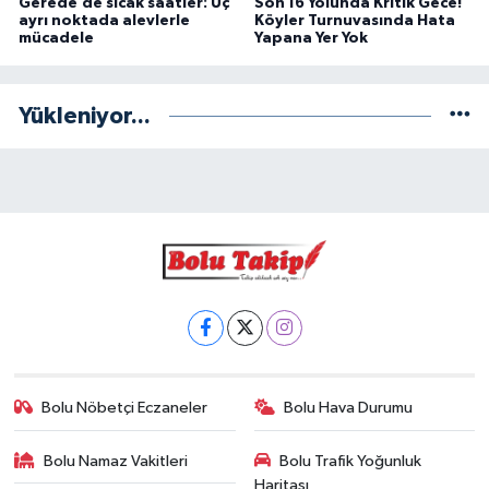
Gerede’de sıcak saatler: Üç
Son 16 Yolunda Kritik Gece!
ayrı noktada alevlerle
Köyler Turnuvasında Hata
mücadele
Yapana Yer Yok
Yükleniyor...
Bolu Nöbetçi Eczaneler
Bolu Hava Durumu
Bolu Namaz Vakitleri
Bolu Trafik Yoğunluk
Haritası