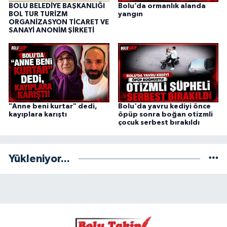
BOLU BELEDİYE BAŞKANLIĞI
Bolu’da ormanlık alanda
BOL TUR TURİZM
yangın
ORGANİZASYON TİCARET VE
SANAYİ ANONİM ŞİRKETİ
"Anne beni kurtar" dedi,
Bolu'da yavru kediyi önce
kayıplara karıştı
öpüp sonra boğan otizmli
çocuk serbest bırakıldı
Yükleniyor...