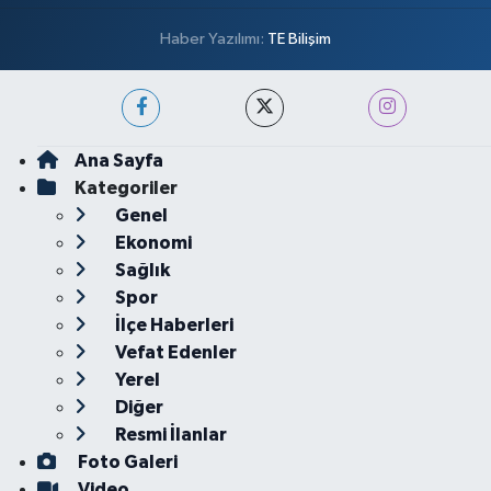
Haber Yazılımı:
TE Bilişim
Ana Sayfa
Kategoriler
Genel
Ekonomi
Sağlık
Spor
İlçe Haberleri
Vefat Edenler
Yerel
Diğer
Resmi İlanlar
Foto Galeri
Video