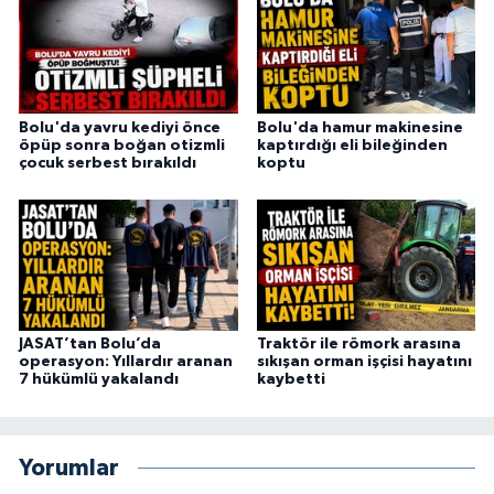
Bolu'da yavru kediyi önce
Bolu'da hamur makinesine
öpüp sonra boğan otizmli
kaptırdığı eli bileğinden
çocuk serbest bırakıldı
koptu
JASAT’tan Bolu’da
Traktör ile römork arasına
operasyon: Yıllardır aranan
sıkışan orman işçisi hayatını
7 hükümlü yakalandı
kaybetti
Yorumlar