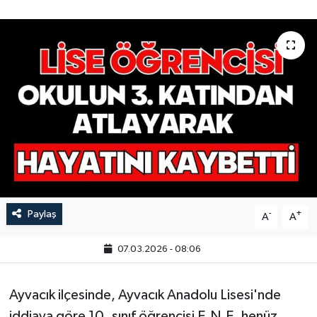
Paylaş
-
+
A
A
07.03.2026 - 08:06
Ayvacık ilçesinde, Ayvacık Anadolu Lisesi'nde
iddiaya göre 10. sınıf öğrencisi E.N.E. henüz