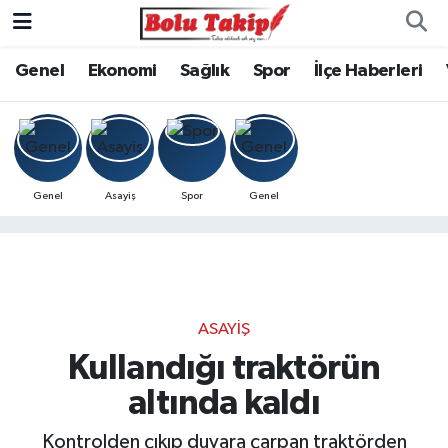
Genel
Ekonomi
Sağlık
Spor
İlçe Haberleri
Genel
Asayiş
Spor
Genel
ASAYIŞ
Kullandığı traktörün
altında kaldı
Kontrolden çıkıp duvara çarpan traktörden