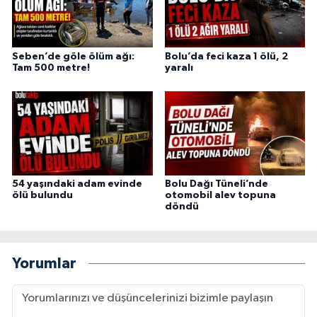
Seben’de göle ölüm ağı:
Bolu’da feci kaza 1 ölü, 2
Tam 500 metre!
yaralı
54 yaşındaki adam evinde
Bolu Dağı Tüneli’nde
ölü bulundu
otomobil alev topuna
döndü
Yorumlar