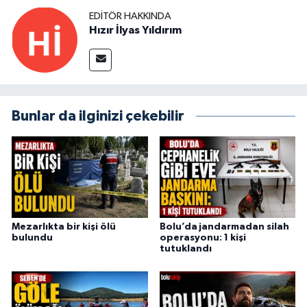
EDITÖR HAKKINDA
Hızır İlyas Yıldırım
Bunlar da ilginizi çekebilir
Mezarlıkta bir kişi ölü
Bolu’da jandarmadan silah
bulundu
operasyonu: 1 kişi
tutuklandı