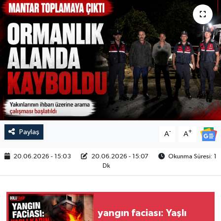
Paylaş
-
+
A
A
20.06.2026 - 15:03
20.06.2026 - 15:07
Okunma Süresi: 1
Dk
yangın faciası: Yaşlı