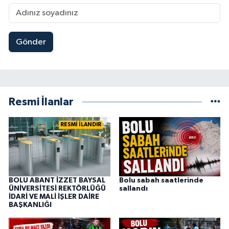
Gönder
Resmi İlanlar
RESMİ İLANDIR
BOLU ABANT İZZET BAYSAL
Bolu sabah saatlerinde
ÜNİVERSİTESİ REKTÖRLÜĞÜ
sallandı
İDARİ VE MALİ İŞLER DAİRE
BAŞKANLIĞI