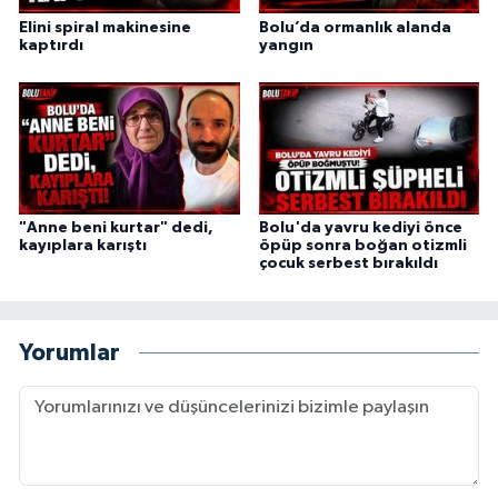
Elini spiral makinesine
Bolu’da ormanlık alanda
kaptırdı
yangın
"Anne beni kurtar" dedi,
Bolu'da yavru kediyi önce
kayıplara karıştı
öpüp sonra boğan otizmli
çocuk serbest bırakıldı
Yorumlar