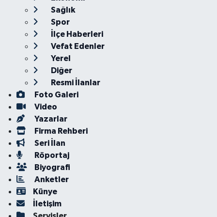
Sağlık
Spor
İlçe Haberleri
Vefat Edenler
Yerel
Diğer
Resmi İlanlar
Foto Galeri
Video
Yazarlar
Firma Rehberi
Seri İlan
Röportaj
Biyografi
Anketler
Künye
İletişim
Servisler