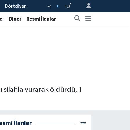
°
Dörtdivan
13
el
Diğer
Resmi İlanlar
nı silahla vurarak öldürdü, 1
esmi İlanlar