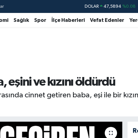
ar
DOLAR
47,5894
%0.08
EURO
55,0398
%-0.02
omi
Sağlık
Spor
İlçe Haberleri
Vefat Edenler
Yer
STERLİN
64,1581
%0.16
GRAM ALTIN
6508.83
%4.44
BİST100
13.703
%11
BITCOIN
64.927,78
%1.32
 eşini ve kızını öldürdü
rasında cinnet getiren baba, eşi ile bir kızı
R