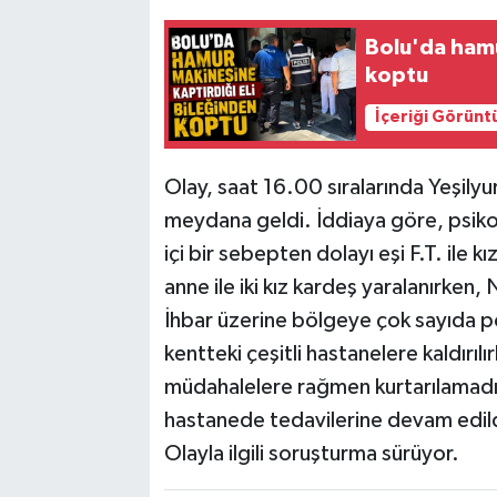
Bolu'da hamu
koptu
İçeriği Görünt
Olay, saat 16.00 sıralarında Yeşilyu
meydana geldi. İddiaya göre, psikolo
içi bir sebepten dolayı eşi F.T. ile kı
anne ile iki kız kardeş yaralanırken, 
İhbar üzerine bölgeye çok sayıda poli
kentteki çeşitli hastanelere kaldırılı
müdahalelere rağmen kurtarılamadı. Ol
hastanede tedavilerine devam edild
Olayla ilgili soruşturma sürüyor.