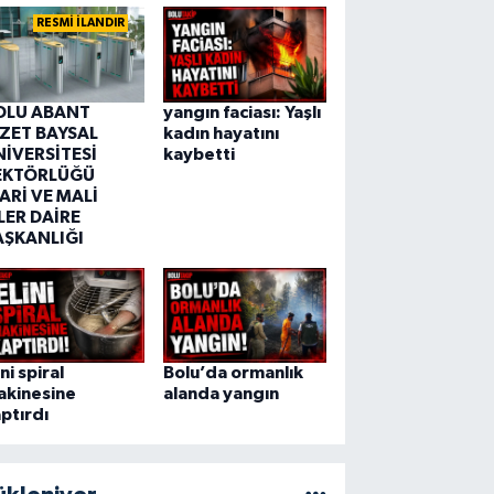
RESMİ İLANDIR
OLU ABANT
yangın faciası: Yaşlı
ZZET BAYSAL
kadın hayatını
NİVERSİTESİ
kaybetti
EKTÖRLÜĞÜ
ARİ VE MALİ
LER DAİRE
AŞKANLIĞI
ini spiral
Bolu’da ormanlık
akinesine
alanda yangın
ptırdı