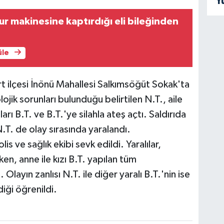
Y
r makinesine kaptırdığı eli bileğinden
üle
rt ilçesi İnönü Mahallesi Salkımsöğüt Sokak'ta
jik sorunları bulunduğu belirtilen N.T., aile
zları B.T. ve B.T.'ye silahla ateş açtı. Saldırıda
N.T. de olay sırasında yaralandı.
s ve sağlık ekibi sevk edildi. Yaralılar,
rken, anne ile kızı B.T. yapılan tüm
ayın zanlısı N.T. ile diğer yaralı B.T.'nin ise
iği öğrenildi.