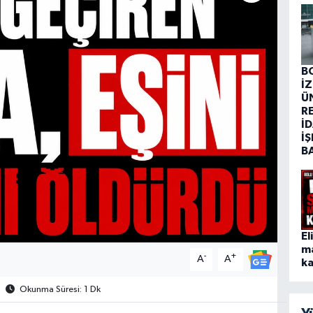
B
İ
Ü
R
İD
İŞ
B
El
m
-
+
A
A
ka
Okunma Süresi: 1 Dk