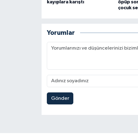
kayıplara karıştı
öpüp son
çocuk se
Yorumlar
Gönder