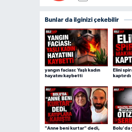
Bunlar da ilginizi çekebilir
yangın faciası: Yaşlı kadın
Elini spi
hayatını kaybetti
kaptırdı
"Anne beni kurtar" dedi,
Bolu'da 