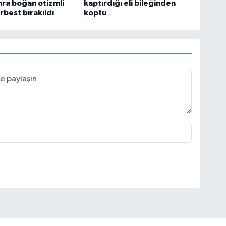
ra boğan otizmli
kaptırdığı eli bileğinden
rbest bırakıldı
koptu