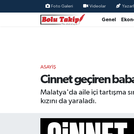
Foto Galeri
Videolar
Yazarl
Genel
Ekon
ASAYIŞ
Cinnet geçiren baba,
Malatya'da aile içi tartışma sı
kızını da yaraladı.