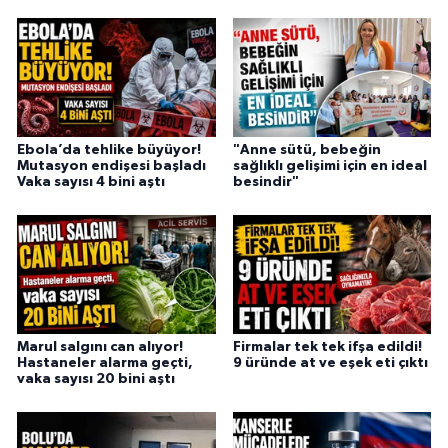
Ebola’da tehlike büyüyor!
"Anne sütü, bebeğin
Mutasyon endişesi başladı
sağlıklı gelişimi için en ideal
Vaka sayısı 4 bini aştı
besindir"
Marul salgını can alıyor!
Firmalar tek tek ifşa edildi!
Hastaneler alarma geçti,
9 üründe at ve eşek eti çıktı
vaka sayısı 20 bini aştı