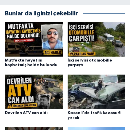
Bunlar da ilginizi çekebilir
Mutfakta hayatını
İşçi servisi otomobille
kaybetmiş halde bulundu
çarpıştı
Devrilen ATV can aldı
Kocaeli'de trafik kazası: 6
yaralı