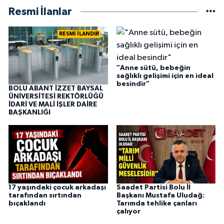
Resmi İlanlar
RESMİ İLANDIR
"Anne sütü, bebeğin
sağlıklı gelişimi için en ideal
besindir"
BOLU ABANT İZZET BAYSAL
ÜNİVERSİTESİ REKTÖRLÜĞÜ
İDARİ VE MALİ İŞLER DAİRE
BAŞKANLIĞI
17 yaşındaki çocuk arkadaşı
Saadet Partisi Bolu İl
tarafından sırtından
Başkanı Mustafa Uludağ:
bıçaklandı
Tarımda tehlike çanları
çalıyor