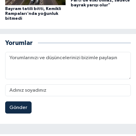
Parti’de eski olmaz, sadece
bayrak yarışı olur"
Bayram tatili bitti, Kemikli
Rampaları'nda yoğunluk
bitmedi
Yorumlar
Gönder