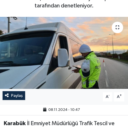
tarafından denetleniyor.
Paylaş
-
+
A
A
08.11.2024 - 10:47
Karabük
İl Emniyet Müdürlüğü Trafik Tescil ve