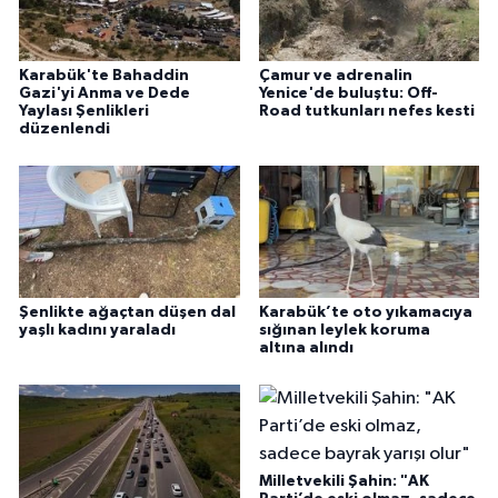
Karabük'te Bahaddin
Çamur ve adrenalin
Gazi'yi Anma ve Dede
Yenice'de buluştu: Off-
Yaylası Şenlikleri
Road tutkunları nefes kesti
düzenlendi
Şenlikte ağaçtan düşen dal
Karabük’te oto yıkamacıya
yaşlı kadını yaraladı
sığınan leylek koruma
altına alındı
Milletvekili Şahin: "AK