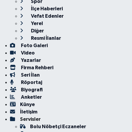
Spor
İlçe Haberleri
Vefat Edenler
Yerel
Diğer
Resmi İlanlar
Foto Galeri
Video
Yazarlar
Firma Rehberi
Seri İlan
Röportaj
Biyografi
Anketler
Künye
İletişim
Servisler
Bolu Nöbetçi Eczaneler