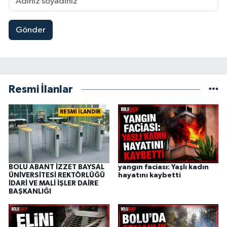
Gönder
Resmi İlanlar
RESMİ İLANDIR
BOLU ABANT İZZET BAYSAL
yangın faciası: Yaşlı kadın
ÜNİVERSİTESİ REKTÖRLÜĞÜ
hayatını kaybetti
İDARİ VE MALİ İŞLER DAİRE
BAŞKANLIĞI