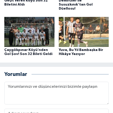
Geçit Veren Köyü Son 32
Demirciler ile
Biletini Aldı
Susuzkınık’tan Gol
Düellosu!
Çaygökpınar Köyü’nden
Yuva, Bu Yıl Bambaşka Bir
Gol Şov! Son 32 Bileti Geldi
Hikâye Yazıyor
Yorumlar