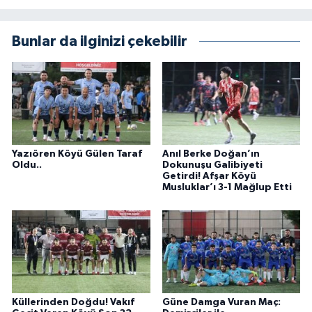
Bunlar da ilginizi çekebilir
Yazıören Köyü Gülen Taraf
Anıl Berke Doğan’ın
Oldu..
Dokunuşu Galibiyeti
Getirdi! Afşar Köyü
Musluklar’ı 3-1 Mağlup Etti
Küllerinden Doğdu! Vakıf
Güne Damga Vuran Maç: