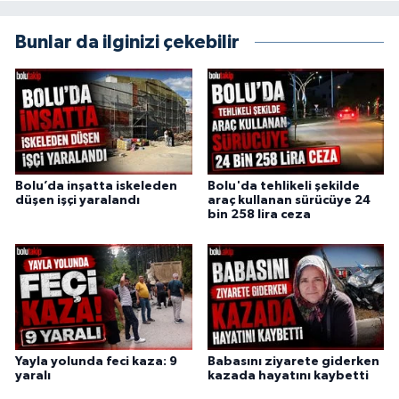
Bunlar da ilginizi çekebilir
Bolu’da inşatta iskeleden
Bolu'da tehlikeli şekilde
düşen işçi yaralandı
araç kullanan sürücüye 24
bin 258 lira ceza
Yayla yolunda feci kaza: 9
Babasını ziyarete giderken
yaralı
kazada hayatını kaybetti