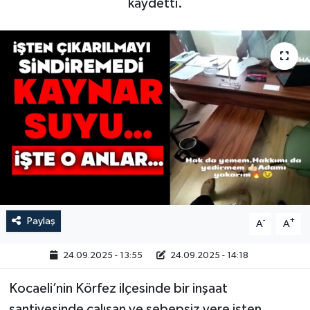
kaydetti.
Paylaş
-
+
A
A
24.09.2025 - 13:55
24.09.2025 - 14:18
Kocaeli’nin Körfez ilçesinde bir inşaat
şantiyesinde çalışan ve sebepsiz yere işten