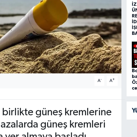
İ
Ü
R
İD
İŞ
B
Bo
ba
-
+
A
A
Ö
c
 birlikte güneş kremlerine
Y
ağazalarda güneş kremleri
a yer almaya başladı.