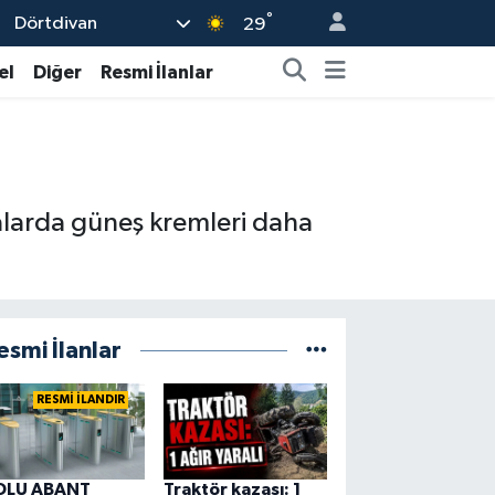
°
Dörtdivan
29
el
Diğer
Resmi İlanlar
zalarda güneş kremleri daha
esmi İlanlar
RESMİ İLANDIR
OLU ABANT
Traktör kazası: 1