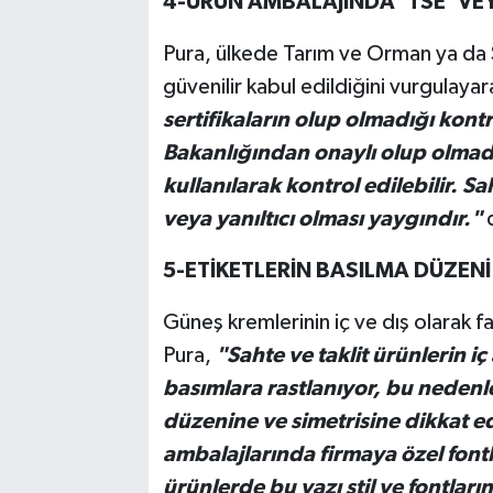
4-ÜRÜN AMBALAJINDA 'TSE' VEYA
Pura, ülkede Tarım ve Orman ya da S
güvenilir kabul edildiğini vurgulaya
sertifikaların olup olmadığı kontr
Bakanlığından onaylı olup olmadı
kullanılarak kontrol edilebilir. Sa
veya yanıltıcı olması yaygındır."
d
5-ETİKETLERİN BASILMA DÜZENİ 
Güneş kremlerinin iç ve dış olarak far
Pura,
"Sahte ve taklit ürünlerin iç
basımlara rastlanıyor, bu nedenle
düzenine ve simetrisine dikkat edi
ambalajlarında firmaya özel fontl
ürünlerde bu yazı stil ve fontları