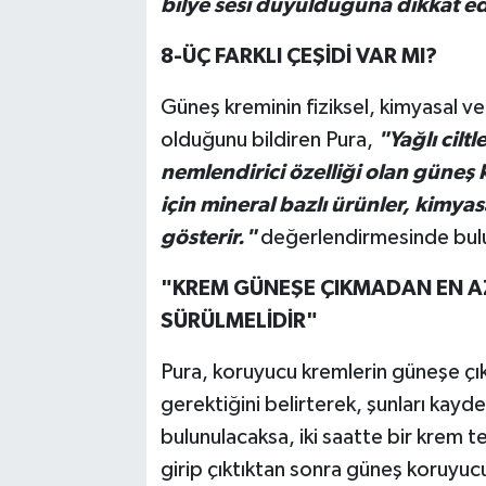
bilye sesi duyulduğuna dikkat ed
8-ÜÇ FARKLI ÇEŞİDİ VAR MI?
Güneş kreminin fiziksel, kimyasal ve 
olduğunu bildiren Pura,
"Yağlı ciltl
nemlendirici özelliği olan güneş k
için mineral bazlı ürünler, kimyas
gösterir."
değerlendirmesinde bul
"KREM GÜNEŞE ÇIKMADAN EN AZ
SÜRÜLMELİDİR"
Pura, koruyucu kremlerin güneşe çı
gerektiğini belirterek, şunları kay
bulunulacaksa, iki saatte bir krem t
girip çıktıktan sonra güneş koruyucu