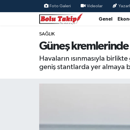
Foto Galeri
Videolar
Yazarl
Genel
Ekon
SAĞLIK
Güneş kremlerinde s
Havaların ısınmasıyla birlikt
geniş stantlarda yer almaya b