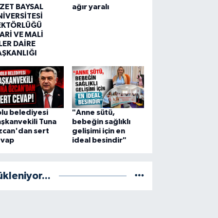
ZZET BAYSAL
ağır yaralı
NİVERSİTESİ
EKTÖRLÜĞÜ
ARİ VE MALİ
LER DAİRE
AŞKANLIĞI
lu belediyesi
"Anne sütü,
şkanvekili Tuna
bebeğin sağlıklı
zcan'dan sert
gelişimi için en
evap
ideal besindir"
ükleniyor...