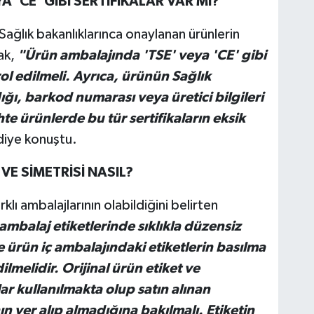
 'CE' GİBİ SERTİFİKALAR VAR MI?
ağlık bakanlıklarınca onaylanan ürünlerin
rak,
"Ürün ambalajında 'TSE' veya 'CE' gibi
ol edilmeli. Ayrıca, ürünün Sağlık
ğı, barkod numarası veya üretici bilgileri
hte ürünlerde bu tür sertifikaların eksik
iye konuştu.
VE SİMETRİSİ NASIL?
klı ambalajlarının olabildiğini belirten
 ambalaj etiketlerinde sıklıkla düzensiz
 ürün iç ambalajındaki etiketlerin basılma
lmelidir. Orijinal ürün etiket ve
ar kullanılmakta olup satın alınan
nın yer alıp almadığına bakılmalı. Etiketin