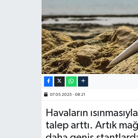
07.05.2025 - 08:21
Havaların ısınmasıyla
talep arttı. Artık m
daha geniş stantlard