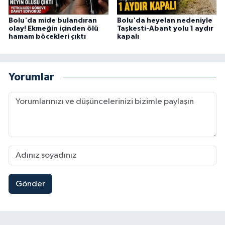
Bolu'da mide bulandıran
Bolu'da heyelan nedeniyle
olay! Ekmeğin içinden ölü
Taşkesti-Abant yolu 1 aydır
hamam böcekleri çıktı
kapalı
Yorumlar
Gönder