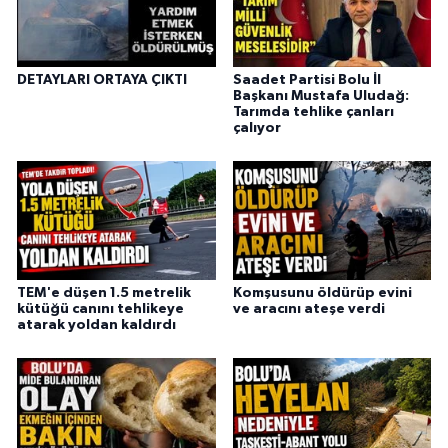
DETAYLARI ORTAYA ÇIKTI
Saadet Partisi Bolu İl
Başkanı Mustafa Uludağ:
Tarımda tehlike çanları
çalıyor
TEM'e düşen 1.5 metrelik
Komşusunu öldürüp evini
kütüğü canını tehlikeye
ve aracını ateşe verdi
atarak yoldan kaldırdı