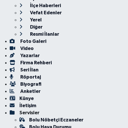
İlçe Haberleri
Vefat Edenler
Yerel
Diğer
Resmi İlanlar
Foto Galeri
Video
Yazarlar
Firma Rehberi
Seri İlan
Röportaj
Biyografi
Anketler
Künye
İletişim
Servisler
Bolu Nöbetçi Eczaneler
Bolu Hava Durumu