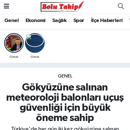
Genel
Ekonomi
Sağlık
Spor
İlçe Haberleri
Genel
Genel
GENEL
Gökyüzüne salınan
meteoroloji balonları uçuş
güvenliği için büyük
öneme sahip
Türkiye'de her gün iki kez gökyüzüne salınan