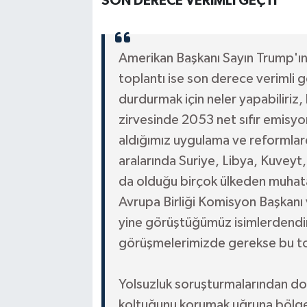
SON DERECE VERİMLİ GEÇTİ"
Amerikan Başkanı Sayın Trump'ın 
toplantı ise son derece verimli 
durdurmak için neler yapabiliriz, 
zirvesinde 2053 net sıfır emis
aldığımız uygulama ve reformlard
aralarında Suriye, Libya, Kuvey
da olduğu birçok ülkeden muhatap
Avrupa Birliği Komisyon Başkanı 
yine görüştüğümüz isimlerdendir. 
görüşmelerimizde gerekse bu topl
Yolsuzluk soruşturmalarından dol
koltuğunu korumak uğruna bölgey