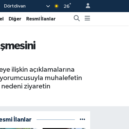
°
Dörtdivan
26
el
Diğer
Resmi İlanlar
şmesini
e ilişkin açıklamalarına
, yorumcusuyla muhalefetin
 nedeni ziyaretin
esmi İlanlar