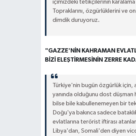
içimizdeki tetikçilerinin karala
Topraklarını, özgürlüklerini ve onu
dimdik duruyoruz.
"GAZZE'NİN KAHRAMAN EVLATLA
BİZİ ELEŞTİRMESİNİN ZERRE KA
Türkiye'nin bugün özgürlük için,
yanında olduğunu dost düşman he
bilse bile kabullenemeyen bir te
Doğu'ya bakınca sadece bataklı
evlatlarına terörist iftirası atan
Libya'dan, Somali'den diyen vicda