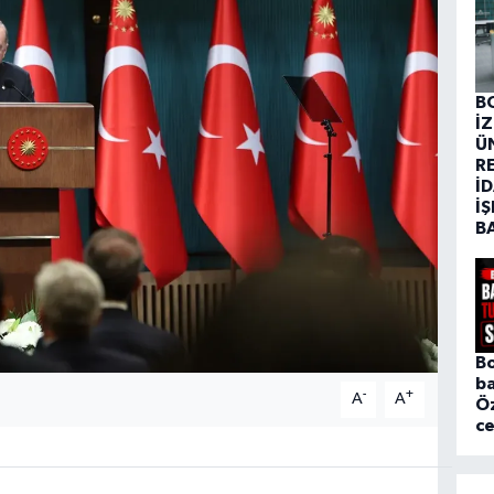
B
İ
Ü
R
İD
İŞ
B
Bo
ba
-
+
A
A
Ö
c