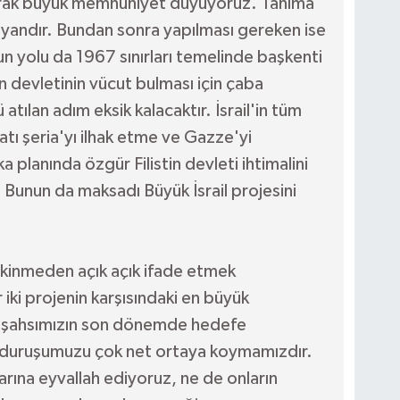
larak büyük memnuniyet duyuyoruz. Tanıma
şayandır. Bundan sonra yapılması gereken ise
un yolu da 1967 sınırları temelinde başkenti
n devletinin vücut bulması için çaba
tılan adım eksik kalacaktır. İsrail'in tüm
atı şeria'yı ilhak etme ve Gazze'yi
ka planında özgür Filistin devleti ihtimalini
Bunun da maksadı Büyük İsrail projesini
ekinmeden açık açık ifade etmek
iki projenin karşısındaki en büyük
ve şahsımızın son dönemde hedefe
ı duruşumuzu çok net ortaya koymamızdır.
larına eyvallah ediyoruz, ne de onların