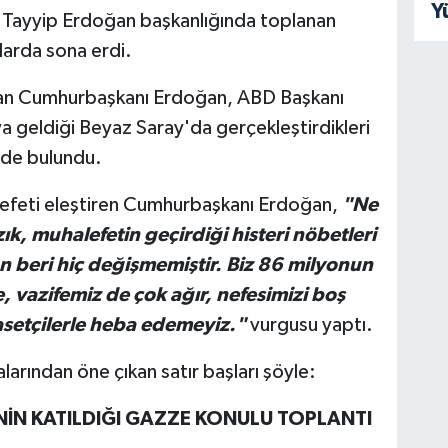
Y
ayyip Erdoğan başkanlığında toplanan
larda sona erdi.
nan Cumhurbaşkanı Erdoğan, ABD Başkanı
ya geldiği Beyaz Saray'da gerçekleştirdikleri
rde bulundu.
lefeti eleştiren Cumhurbaşkanı Erdoğan,
"Ne
ık, muhalefetin geçirdiği histeri nöbetleri
an beri hiç değişmemiştir. Biz 86 milyonun
 vazifemiz de çok ağır, nefesimizi boş
iyasetçilerle heba edemeyiz."
vurgusu yaptı.
rından öne çıkan satır başları şöyle:
NİN KATILDIĞI GAZZE KONULU TOPLANTI