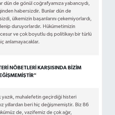
lar dün de gönül coğrafyamıza yabancıydı,
ğinden habersizdir. Bunlar dün de
zdi, ülkemizin başarılarını çekemiyorlardı,
enip duruyorlardır. Hükümetimizin
ı, cesur ve çok boyutlu dış politikayı bir türlü
iç anlamayacaklar.
ERİ NÖBETLERİ KARŞISINDA BİZİM
DEĞİŞMEMİŞTİR"
yazık, muhalefetin geçirdiği histeri
ız yıllardan beri hiç değişmemiştir. Biz 86
ükümüz de, vazifemiz de çok ağır,