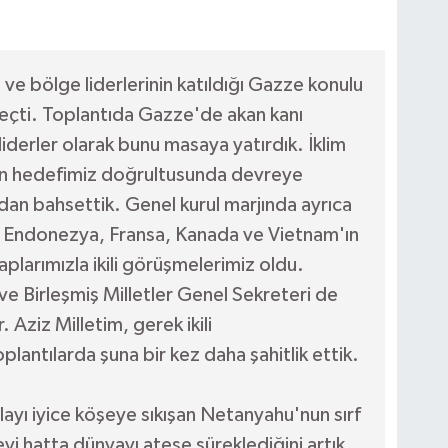
ve bölge liderlerinin katıldığı Gazze konulu
geçti. Toplantıda Gazze'de akan kanı
liderler olarak bunu masaya yatırdık. İklim
yon hedefimiz doğrultusunda devreye
an bahsettik. Genel kurul marjında ayrıca
t, Endonezya, Fransa, Kanada ve Vietnam'ın
larımızla ikili görüşmelerimiz oldu.
ve Birleşmiş Milletler Genel Sekreteri de
Aziz Milletim, gerek ikili
antılarda şuna bir kez daha şahitlik ettik.
ayı iyice köşeye sıkışan Netanyahu'nun sırf
i hatta dünyayı ateşe süreklediğini artık