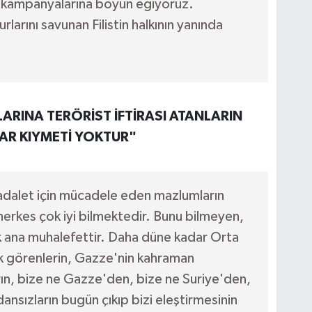
ma kampanyalarına boyun eğiyoruz.
rlarını savunan Filistin halkının yanında
RINA TERÖRİST İFTİRASI ATANLARIN
DAR KIYMETİ YOKTUR"
 adalet için mücadele eden mazlumların
rkes çok iyi bilmektedir. Bunu bilmeyen,
k ana muhalefettir. Daha düne kadar Orta
k görenlerin, Gazze'nin kahraman
ların, bize ne Gazze'den, bize ne Suriye'den,
nsızların bugün çıkıp bizi eleştirmesinin