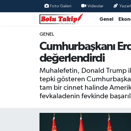
Foto Galeri
Videolar
Yazarl
Genel
Ekon
GENEL
Cumhurbaşkanı Erd
değerlendirdi
Muhalefetin, Donald Trump il
tepki gösteren Cumhurbaşkanı
tam bir cinnet halinde Amerik
fevkaladenin fevkinde başarıl