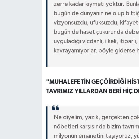
zerre kadar kıymeti yoktur. Bun
bugün de dünyanın ne olup bitti
vizyonsuzdu, ufuksuzdu, kifayetsi
bugün de haset çukurunda debel
uyguladığı vicdanlı, ilkeli, itibarl
kavrayamıyorlar, böyle giderse h
"MUHALEFETİN GEÇÖİRDİĞİ HİST
TAVRIMIZ YILLARDAN BERİ HİÇ 
Ne diyelim, yazık, gerçekten çok 
nöbetleri karşısında bizim tavrım
milyonun emanetini taşıyoruz, y