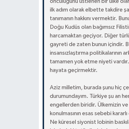
öncülüğünü üstlenen bir ülke o
ilk adım olarak elbette takdire 
tanımanın hakkını vermektir. Bun
Doğu Kudüs olan bağımsız Filisti
harcamaktan geçiyor. Diğer türlü a
gayreti de zaten bunun içindir. B
insansızlaştırma politikalarının ar
tamamen yok etme niyeti vardır. 
hayata geçirmektir.
Aziz milletim, burada şunu hiç ç
durumundayım. Türkiye şu an her 
engellerden biridir. Ülkemizin 
konulmasının esas sebebi kararl
Ne küresel siyonist lobinin baskı