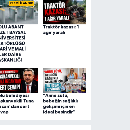
RESMİ İLANDIR
OLU ABANT
Traktör kazası: 1
ZZET BAYSAL
ağır yaralı
NİVERSİTESİ
EKTÖRLÜĞÜ
ARİ VE MALİ
LER DAİRE
AŞKANLIĞI
lu belediyesi
"Anne sütü,
şkanvekili Tuna
bebeğin sağlıklı
zcan'dan sert
gelişimi için en
evap
ideal besindir"