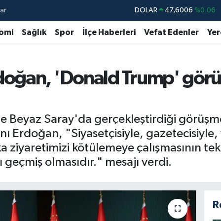
ar
DOLAR
47,6006
%0.06
EURO
55,0250
%0.02
omi
Sağlık
Spor
İlçe Haberleri
Vefat Edenler
Yer
STERLİN
64,2398
%0.2
GRAM ALTIN
6513.94
%0.32
oğan, 'Donald Trump' görü
BİST100
13.768
%48
BITCOIN
64.602,05
%0.69
e Beyaz Saray'da gerçekleştirdiği görüşmey
 Erdoğan, "Siyasetçisiyle, gazetecisiyle
a ziyaretimizi kötülemeye çalışmasının tek
ı geçmiş olmasıdır." mesajı verdi.
R