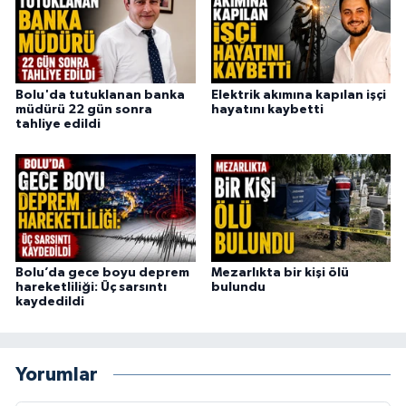
Bolu'da tutuklanan banka
Elektrik akımına kapılan işçi
müdürü 22 gün sonra
hayatını kaybetti
tahliye edildi
Bolu’da gece boyu deprem
Mezarlıkta bir kişi ölü
hareketliliği: Üç sarsıntı
bulundu
kaydedildi
Yorumlar