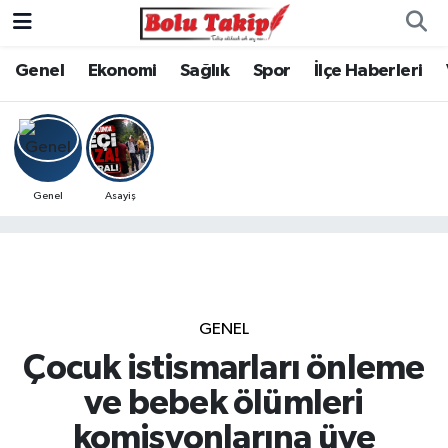
Genel
Ekonomi
Sağlık
Spor
İlçe Haberleri
Genel
Asayiş
GENEL
Çocuk istismarları önleme
ve bebek ölümleri
komisyonlarına üye