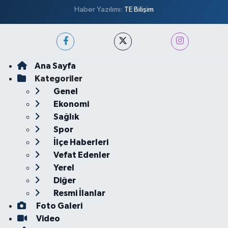
Haber Yazılımı:
TE Bilişim
Ana Sayfa
Kategoriler
Genel
Ekonomi
Sağlık
Spor
İlçe Haberleri
Vefat Edenler
Yerel
Diğer
Resmi İlanlar
Foto Galeri
Video