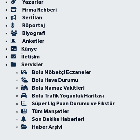
Yazarlar
Firma Rehberi
Seri İlan
Röportaj
Biyografi
Anketler
Künye
İletişim
Servisler
Bolu Nöbetçi Eczaneler
Bolu Hava Durumu
Bolu Namaz Vakitleri
Bolu Trafik Yoğunluk Haritası
Süper Lig Puan Durumu ve Fikstür
Tüm Manşetler
Son Dakika Haberleri
Haber Arşivi