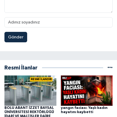
Gönder
Resmi İlanlar
RESMİ İLANDIR
BOLU ABANT İZZET BAYSAL
yangın faciası: Yaşlı kadın
ÜNİVERSİTESİ REKTÖRLÜĞÜ
hayatını kaybetti
İDARİ VE MALİ İŞLER DAİRE