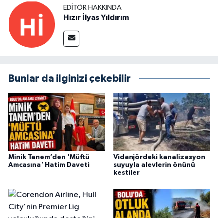
EDITÖR HAKKINDA
Hızır İlyas Yıldırım
Bunlar da ilginizi çekebilir
Minik Tanem’den 'Müftü
Vidanjördeki kanalizasyon
Amcasına' Hatim Daveti
suyuyla alevlerin önünü
kestiler