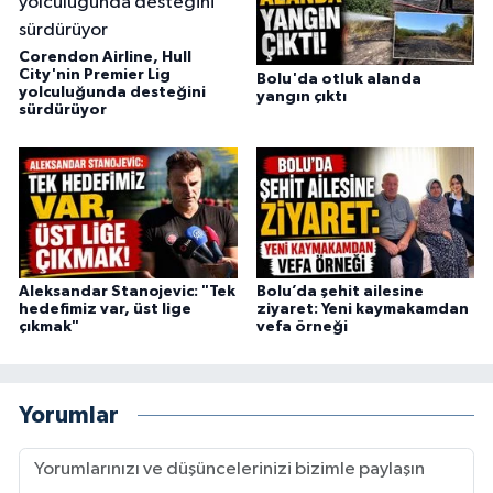
Corendon Airline, Hull
City'nin Premier Lig
Bolu'da otluk alanda
yolculuğunda desteğini
yangın çıktı
sürdürüyor
Aleksandar Stanojevic: "Tek
Bolu’da şehit ailesine
hedefimiz var, üst lige
ziyaret: Yeni kaymakamdan
çıkmak"
vefa örneği
Yorumlar