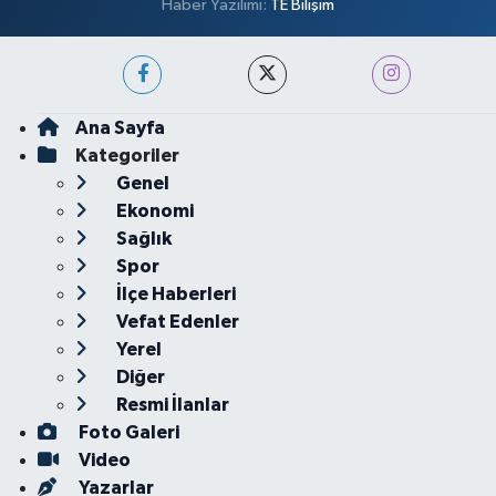
Haber Yazılımı:
TE Bilişim
Ana Sayfa
Kategoriler
Genel
Ekonomi
Sağlık
Spor
İlçe Haberleri
Vefat Edenler
Yerel
Diğer
Resmi İlanlar
Foto Galeri
Video
Yazarlar