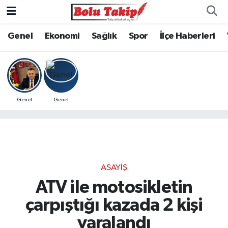
Genel
Ekonomi
Sağlık
Spor
İlçe Haberleri
Genel
Genel
ASAYIŞ
ATV ile motosikletin
çarpıştığı kazada 2 kişi
yaralandı